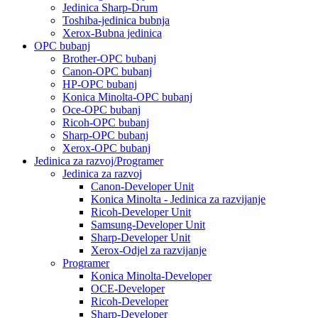
Jedinica Sharp-Drum
Toshiba-jedinica bubnja
Xerox-Bubna jedinica
OPC bubanj
Brother-OPC bubanj
Canon-OPC bubanj
HP-OPC bubanj
Konica Minolta-OPC bubanj
Oce-OPC bubanj
Ricoh-OPC bubanj
Sharp-OPC bubanj
Xerox-OPC bubanj
Jedinica za razvoj/Programer
Jedinica za razvoj
Canon-Developer Unit
Konica Minolta - Jedinica za razvijanje
Ricoh-Developer Unit
Samsung-Developer Unit
Sharp-Developer Unit
Xerox-Odjel za razvijanje
Programer
Konica Minolta-Developer
OCE-Developer
Ricoh-Developer
Sharp-Developer