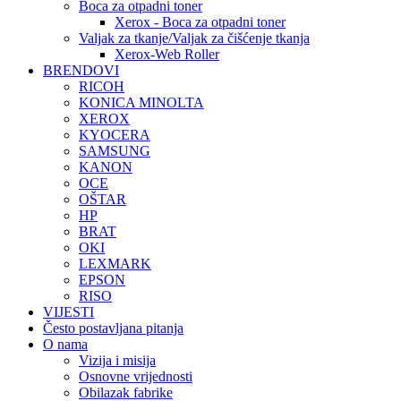
Boca za otpadni toner
Xerox - Boca za otpadni toner
Valjak za tkanje/Valjak za čišćenje tkanja
Xerox-Web Roller
BRENDOVI
RICOH
KONICA MINOLTA
XEROX
KYOCERA
SAMSUNG
KANON
OCE
OŠTAR
HP
BRAT
OKI
LEXMARK
EPSON
RISO
VIJESTI
Često postavljana pitanja
O nama
Vizija i misija
Osnovne vrijednosti
Obilazak fabrike