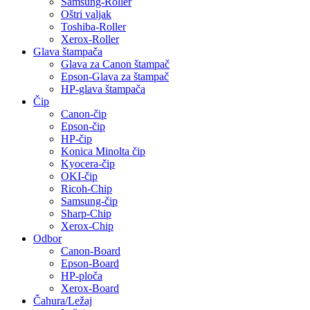
Samsung-Roller
Oštri valjak
Toshiba-Roller
Xerox-Roller
Glava štampača
Glava za Canon štampač
Epson-Glava za štampač
HP-glava štampača
Čip
Canon-čip
Epson-čip
HP-čip
Konica Minolta čip
Kyocera-čip
OKI-čip
Ricoh-Chip
Samsung-čip
Sharp-Chip
Xerox-Chip
Odbor
Canon-Board
Epson-Board
HP-ploča
Xerox-Board
Čahura/Ležaj