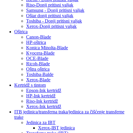
Riso-Donji pritisni valjak
Samsung - Donji pritisni valjak
Oštar donji pritisni valjak
Toshiba - Donji pritisni valjak
Xerox-Donji pritisni valjak
Oštrica
Canon-Blade
HP-oštrica
Konica Minolta-Blade
Kyocera-Blade
OCE-Blade
Ricoh-Blade
Oštra oštrica
Toshiba-Balde
Xerox-Blade
Kertridž s tintom
Epson-Ink kertridž
HP-Ink kertridž
Riso-Ink kertridž
Xerox-Ink kertridž
ITB jedinica/transferna traka/jedinica za čišćenje transferne
trake
Jedinica za IBT
Xerox-IBT jedinica