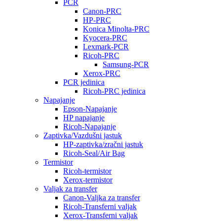
PCR
Canon-PRC
HP-PRC
Konica Minolta-PRC
Kyocera-PRC
Lexmark-PCR
Ricoh-PRC
Samsung-PCR
Xerox-PRC
PCR jedinica
Ricoh-PRC jedinica
Napajanje
Epson-Napajanje
HP napajanje
Ricoh-Napajanje
Zaptivka/Vazdušni jastuk
HP-zaptivka/zračni jastuk
Ricoh-Seal/Air Bag
Termistor
Ricoh-termistor
Xerox-termistor
Valjak za transfer
Canon-Valjka za transfer
Ricoh-Transferni valjak
Xerox-Transferni valjak