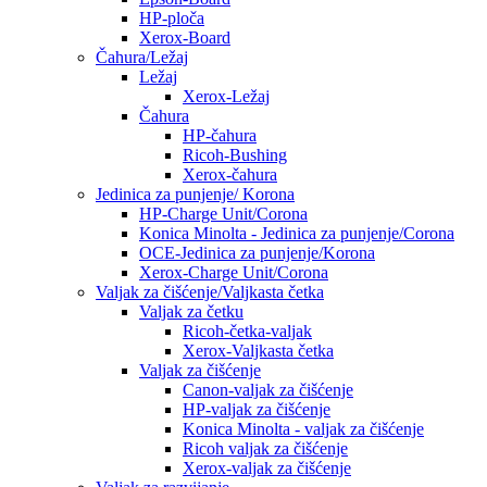
HP-ploča
Xerox-Board
Čahura/Ležaj
Ležaj
Xerox-Ležaj
Čahura
HP-čahura
Ricoh-Bushing
Xerox-čahura
Jedinica za punjenje/ Korona
HP-Charge Unit/Corona
Konica Minolta - Jedinica za punjenje/Corona
OCE-Jedinica za punjenje/Korona
Xerox-Charge Unit/Corona
Valjak za čišćenje/Valjkasta četka
Valjak za četku
Ricoh-četka-valjak
Xerox-Valjkasta četka
Valjak za čišćenje
Canon-valjak za čišćenje
HP-valjak za čišćenje
Konica Minolta - valjak za čišćenje
Ricoh valjak za čišćenje
Xerox-valjak za čišćenje