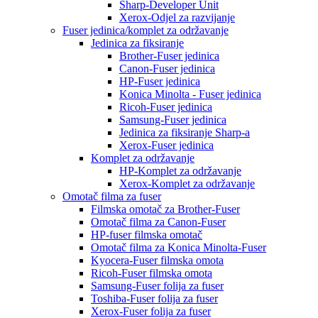
Sharp-Developer Unit
Xerox-Odjel za razvijanje
Fuser jedinica/komplet za održavanje
Jedinica za fiksiranje
Brother-Fuser jedinica
Canon-Fuser jedinica
HP-Fuser jedinica
Konica Minolta - Fuser jedinica
Ricoh-Fuser jedinica
Samsung-Fuser jedinica
Jedinica za fiksiranje Sharp-a
Xerox-Fuser jedinica
Komplet za održavanje
HP-Komplet za održavanje
Xerox-Komplet za održavanje
Omotač filma za fuser
Filmska omotač za Brother-Fuser
Omotač filma za Canon-Fuser
HP-fuser filmska omotač
Omotač filma za Konica Minolta-Fuser
Kyocera-Fuser filmska omota
Ricoh-Fuser filmska omota
Samsung-Fuser folija za fuser
Toshiba-Fuser folija za fuser
Xerox-Fuser folija za fuser