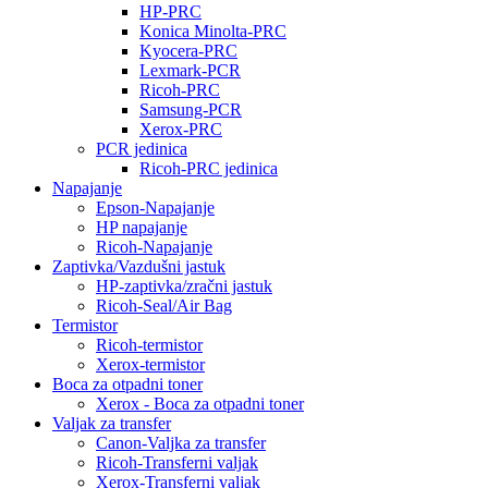
HP-PRC
Konica Minolta-PRC
Kyocera-PRC
Lexmark-PCR
Ricoh-PRC
Samsung-PCR
Xerox-PRC
PCR jedinica
Ricoh-PRC jedinica
Napajanje
Epson-Napajanje
HP napajanje
Ricoh-Napajanje
Zaptivka/Vazdušni jastuk
HP-zaptivka/zračni jastuk
Ricoh-Seal/Air Bag
Termistor
Ricoh-termistor
Xerox-termistor
Boca za otpadni toner
Xerox - Boca za otpadni toner
Valjak za transfer
Canon-Valjka za transfer
Ricoh-Transferni valjak
Xerox-Transferni valjak