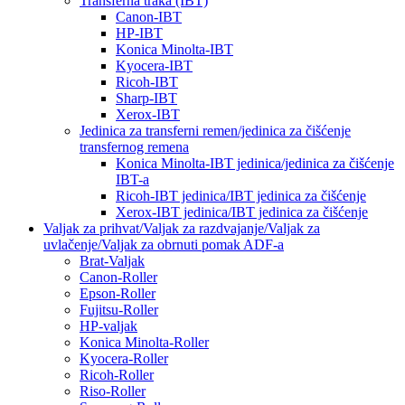
Transferna traka (IBT)
Canon-IBT
HP-IBT
Konica Minolta-IBT
Kyocera-IBT
Ricoh-IBT
Sharp-IBT
Xerox-IBT
Jedinica za transferni remen/jedinica za čišćenje
transfernog remena
Konica Minolta-IBT jedinica/jedinica za čišćenje
IBT-a
Ricoh-IBT jedinica/IBT jedinica za čišćenje
Xerox-IBT jedinica/IBT jedinica za čišćenje
Valjak za prihvat/Valjak za razdvajanje/Valjak za
uvlačenje/Valjak za obrnuti pomak ADF-a
Brat-Valjak
Canon-Roller
Epson-Roller
Fujitsu-Roller
HP-valjak
Konica Minolta-Roller
Kyocera-Roller
Ricoh-Roller
Riso-Roller