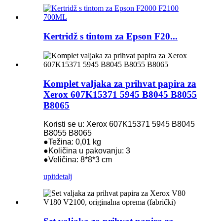
Kertridž s tintom za Epson F20...
Komplet valjaka za prihvat papira za
Xerox 607K15371 5945 B8045 B8055
B8065
Koristi se u: Xerox 607K15371 5945 B8045
B8055 B8065
●Težina: 0,01 kg
●Količina u pakovanju: 3
●Veličina: 8*8*3 cm
upit
detalj