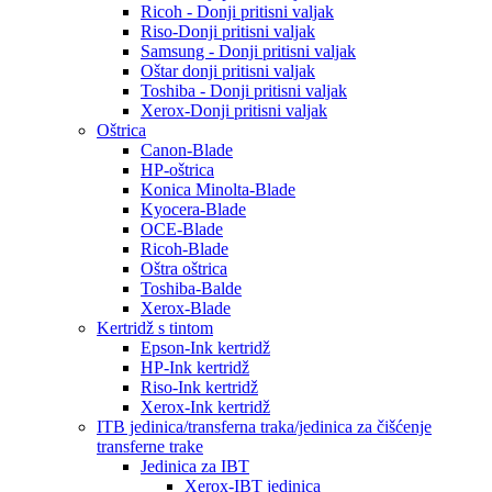
Ricoh - Donji pritisni valjak
Riso-Donji pritisni valjak
Samsung - Donji pritisni valjak
Oštar donji pritisni valjak
Toshiba - Donji pritisni valjak
Xerox-Donji pritisni valjak
Oštrica
Canon-Blade
HP-oštrica
Konica Minolta-Blade
Kyocera-Blade
OCE-Blade
Ricoh-Blade
Oštra oštrica
Toshiba-Balde
Xerox-Blade
Kertridž s tintom
Epson-Ink kertridž
HP-Ink kertridž
Riso-Ink kertridž
Xerox-Ink kertridž
ITB jedinica/transferna traka/jedinica za čišćenje
transferne trake
Jedinica za IBT
Xerox-IBT jedinica