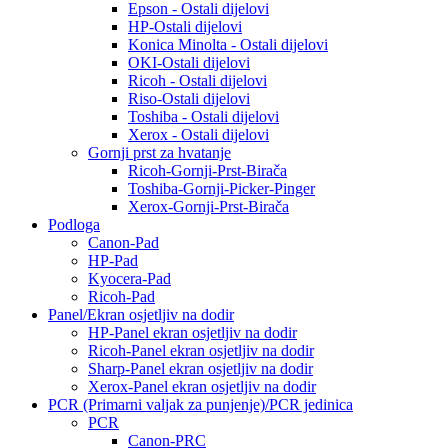
Epson - Ostali dijelovi
HP-Ostali dijelovi
Konica Minolta - Ostali dijelovi
OKI-Ostali dijelovi
Ricoh - Ostali dijelovi
Riso-Ostali dijelovi
Toshiba - Ostali dijelovi
Xerox - Ostali dijelovi
Gornji prst za hvatanje
Ricoh-Gornji-Prst-Birača
Toshiba-Gornji-Picker-Pinger
Xerox-Gornji-Prst-Birača
Podloga
Canon-Pad
HP-Pad
Kyocera-Pad
Ricoh-Pad
Panel/Ekran osjetljiv na dodir
HP-Panel ekran osjetljiv na dodir
Ricoh-Panel ekran osjetljiv na dodir
Sharp-Panel ekran osjetljiv na dodir
Xerox-Panel ekran osjetljiv na dodir
PCR (Primarni valjak za punjenje)/PCR jedinica
PCR
Canon-PRC