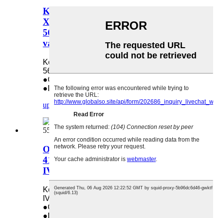
Komplet za uvlačenje papira za
Xerox 059K69800 Workcentre 5632
5645 5687 5865 wc5865 Komplet
valjka za uvlačenje papira
Koristi se u: Xerox 059K69800 Workcentre
5632 5645 5687 5865 wc5865
●Original
●Direktna prodaja iz fabrike
upit
detalj
Originalni set Radf valjaka za Xerox
4110 5570 Xr-R03f DC-IV2060
IV3070 V2060 seriju
Koristi se u: Xerox 4110 5570 Xr-R03f DC-
IV2060 IV3070 V2060
●Original
●Direktna prodaja iz fabrike