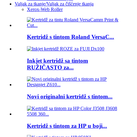
Valjak za tkanje/Valjak za čišćenje tkanja
Xerox-Web Roller
Kertridž s tintom Roland VersaC...
Inkjet kertridž sa tintom
RUŽIČASTO za...
Novi originalni kertridž s tintom...
Kertridž s tintom za HP u boji...