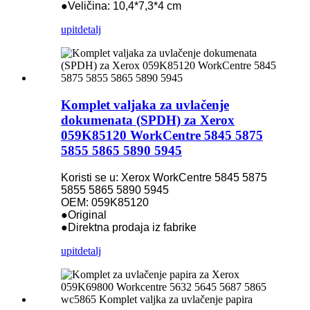
●Veličina: 10,4*7,3*4 cm
upit
detalj
Komplet valjaka za uvlačenje
dokumenata (SPDH) za Xerox
059K85120 WorkCentre 5845 5875
5855 5865 5890 5945
Koristi se u: Xerox WorkCentre 5845 5875
5855 5865 5890 5945
OEM: 059K85120
●Original
●Direktna prodaja iz fabrike
upit
detalj