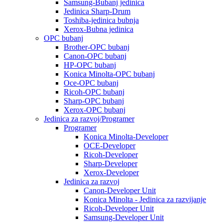
Samsung-Bubanj jedinica
Jedinica Sharp-Drum
Toshiba-jedinica bubnja
Xerox-Bubna jedinica
OPC bubanj
Brother-OPC bubanj
Canon-OPC bubanj
HP-OPC bubanj
Konica Minolta-OPC bubanj
Oce-OPC bubanj
Ricoh-OPC bubanj
Sharp-OPC bubanj
Xerox-OPC bubanj
Jedinica za razvoj/Programer
Programer
Konica Minolta-Developer
OCE-Developer
Ricoh-Developer
Sharp-Developer
Xerox-Developer
Jedinica za razvoj
Canon-Developer Unit
Konica Minolta - Jedinica za razvijanje
Ricoh-Developer Unit
Samsung-Developer Unit