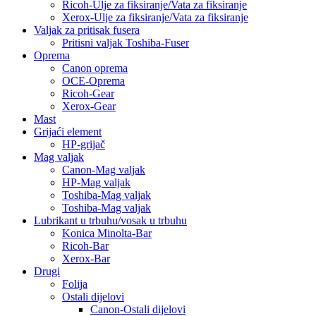
Ricoh-Ulje za fiksiranje/Vata za fiksiranje
Xerox-Ulje za fiksiranje/Vata za fiksiranje
Valjak za pritisak fusera
Pritisni valjak Toshiba-Fuser
Oprema
Canon oprema
OCE-Oprema
Ricoh-Gear
Xerox-Gear
Mast
Grijaći element
HP-grijač
Mag valjak
Canon-Mag valjak
HP-Mag valjak
Toshiba-Mag valjak
Toshiba-Mag valjak
Lubrikant u trbuhu/vosak u trbuhu
Konica Minolta-Bar
Ricoh-Bar
Xerox-Bar
Drugi
Folija
Ostali dijelovi
Canon-Ostali dijelovi