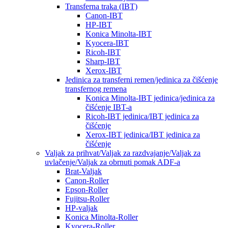
Transferna traka (IBT)
Canon-IBT
HP-IBT
Konica Minolta-IBT
Kyocera-IBT
Ricoh-IBT
Sharp-IBT
Xerox-IBT
Jedinica za transferni remen/jedinica za čišćenje
transfernog remena
Konica Minolta-IBT jedinica/jedinica za
čišćenje IBT-a
Ricoh-IBT jedinica/IBT jedinica za
čišćenje
Xerox-IBT jedinica/IBT jedinica za
čišćenje
Valjak za prihvat/Valjak za razdvajanje/Valjak za
uvlačenje/Valjak za obrnuti pomak ADF-a
Brat-Valjak
Canon-Roller
Epson-Roller
Fujitsu-Roller
HP-valjak
Konica Minolta-Roller
Kyocera-Roller