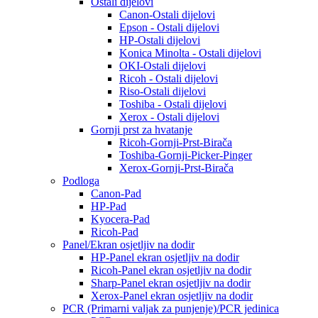
Ostali dijelovi
Canon-Ostali dijelovi
Epson - Ostali dijelovi
HP-Ostali dijelovi
Konica Minolta - Ostali dijelovi
OKI-Ostali dijelovi
Ricoh - Ostali dijelovi
Riso-Ostali dijelovi
Toshiba - Ostali dijelovi
Xerox - Ostali dijelovi
Gornji prst za hvatanje
Ricoh-Gornji-Prst-Birača
Toshiba-Gornji-Picker-Pinger
Xerox-Gornji-Prst-Birača
Podloga
Canon-Pad
HP-Pad
Kyocera-Pad
Ricoh-Pad
Panel/Ekran osjetljiv na dodir
HP-Panel ekran osjetljiv na dodir
Ricoh-Panel ekran osjetljiv na dodir
Sharp-Panel ekran osjetljiv na dodir
Xerox-Panel ekran osjetljiv na dodir
PCR (Primarni valjak za punjenje)/PCR jedinica