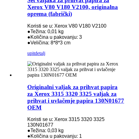
Set valjaka za prihvat papira za
Xerox V80 V180 V2100, originalna
oprema (fabrički)
Koristi se u: Xerox V80 V180 V2100
●Težina: 0,01 kg
●Količina u pakovanju: 3
●Veličina: 8*8*3 cm
upit
detalj
Originalni valjak za prihvat papira
za Xerox 3315 3320 3325 valjak za
prihvat i uvlačenje papira 130N01677
OEM
Koristi se u: Xerox 3315 3320 3325
130N01677
●Težina: 0,03 kg
●Količina u pakovanju: 1