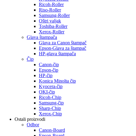
Ricoh-Roller
Riso-Roller
Samsung-Roller
Oštri valjak
Toshiba-Roller
Xerox-Roller
Glava štampača
Glava za Canon štampač
Epson-Glava za štampač
HP-glava štampača
Čip
Canon-čip
Epson-čip
HP-čip
Konica Minolta čip
Kyocera-čip
OKI-čip
Ricoh-Chip
Samsung-čip
Sharp-Chip
Xerox-Chip
Ostali proizvodi
Odbor
Canon-Board
Epson-Board