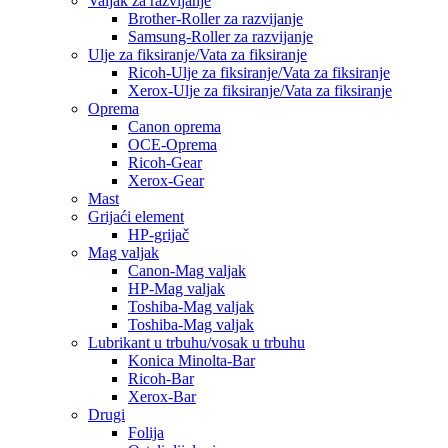
Valjak za razvijanje
Brother-Roller za razvijanje
Samsung-Roller za razvijanje
Ulje za fiksiranje/Vata za fiksiranje
Ricoh-Ulje za fiksiranje/Vata za fiksiranje
Xerox-Ulje za fiksiranje/Vata za fiksiranje
Oprema
Canon oprema
OCE-Oprema
Ricoh-Gear
Xerox-Gear
Mast
Grijaći element
HP-grijač
Mag valjak
Canon-Mag valjak
HP-Mag valjak
Toshiba-Mag valjak
Toshiba-Mag valjak
Lubrikant u trbuhu/vosak u trbuhu
Konica Minolta-Bar
Ricoh-Bar
Xerox-Bar
Drugi
Folija