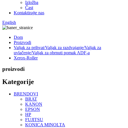
Izložba
Čast
Kontaktirajte nas
English
Dom
Proizvodi
Valjak za prihvat/Valjak za razdvajanje/Valjak za
uvlačenje/Valjak za obrnuti pomak ADF-a
Xerox-Roller
proizvodi
Kategorije
BRENDOVI
BRAT
KANON
EPSON
HP
FUJITSU
KONICA MINOLTA