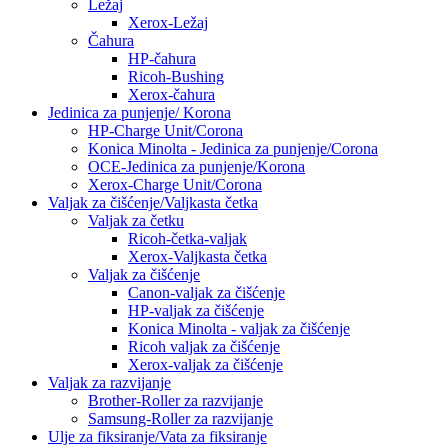
Ležaj
Xerox-Ležaj
Čahura
HP-čahura
Ricoh-Bushing
Xerox-čahura
Jedinica za punjenje/ Korona
HP-Charge Unit/Corona
Konica Minolta - Jedinica za punjenje/Corona
OCE-Jedinica za punjenje/Korona
Xerox-Charge Unit/Corona
Valjak za čišćenje/Valjkasta četka
Valjak za četku
Ricoh-četka-valjak
Xerox-Valjkasta četka
Valjak za čišćenje
Canon-valjak za čišćenje
HP-valjak za čišćenje
Konica Minolta - valjak za čišćenje
Ricoh valjak za čišćenje
Xerox-valjak za čišćenje
Valjak za razvijanje
Brother-Roller za razvijanje
Samsung-Roller za razvijanje
Ulje za fiksiranje/Vata za fiksiranje