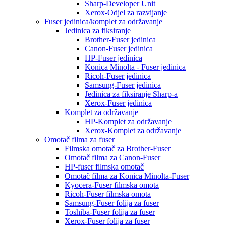
Sharp-Developer Unit
Xerox-Odjel za razvijanje
Fuser jedinica/komplet za održavanje
Jedinica za fiksiranje
Brother-Fuser jedinica
Canon-Fuser jedinica
HP-Fuser jedinica
Konica Minolta - Fuser jedinica
Ricoh-Fuser jedinica
Samsung-Fuser jedinica
Jedinica za fiksiranje Sharp-a
Xerox-Fuser jedinica
Komplet za održavanje
HP-Komplet za održavanje
Xerox-Komplet za održavanje
Omotač filma za fuser
Filmska omotač za Brother-Fuser
Omotač filma za Canon-Fuser
HP-fuser filmska omotač
Omotač filma za Konica Minolta-Fuser
Kyocera-Fuser filmska omota
Ricoh-Fuser filmska omota
Samsung-Fuser folija za fuser
Toshiba-Fuser folija za fuser
Xerox-Fuser folija za fuser