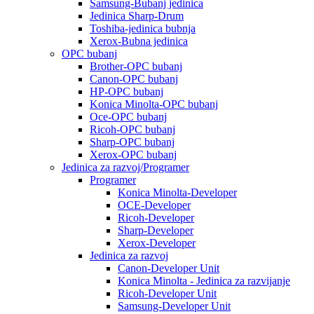
Samsung-Bubanj jedinica
Jedinica Sharp-Drum
Toshiba-jedinica bubnja
Xerox-Bubna jedinica
OPC bubanj
Brother-OPC bubanj
Canon-OPC bubanj
HP-OPC bubanj
Konica Minolta-OPC bubanj
Oce-OPC bubanj
Ricoh-OPC bubanj
Sharp-OPC bubanj
Xerox-OPC bubanj
Jedinica za razvoj/Programer
Programer
Konica Minolta-Developer
OCE-Developer
Ricoh-Developer
Sharp-Developer
Xerox-Developer
Jedinica za razvoj
Canon-Developer Unit
Konica Minolta - Jedinica za razvijanje
Ricoh-Developer Unit
Samsung-Developer Unit