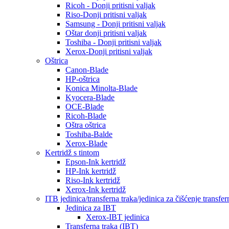
Ricoh - Donji pritisni valjak
Riso-Donji pritisni valjak
Samsung - Donji pritisni valjak
Oštar donji pritisni valjak
Toshiba - Donji pritisni valjak
Xerox-Donji pritisni valjak
Oštrica
Canon-Blade
HP-oštrica
Konica Minolta-Blade
Kyocera-Blade
OCE-Blade
Ricoh-Blade
Oštra oštrica
Toshiba-Balde
Xerox-Blade
Kertridž s tintom
Epson-Ink kertridž
HP-Ink kertridž
Riso-Ink kertridž
Xerox-Ink kertridž
ITB jedinica/transferna traka/jedinica za čišćenje transfer
Jedinica za IBT
Xerox-IBT jedinica
Transferna traka (IBT)