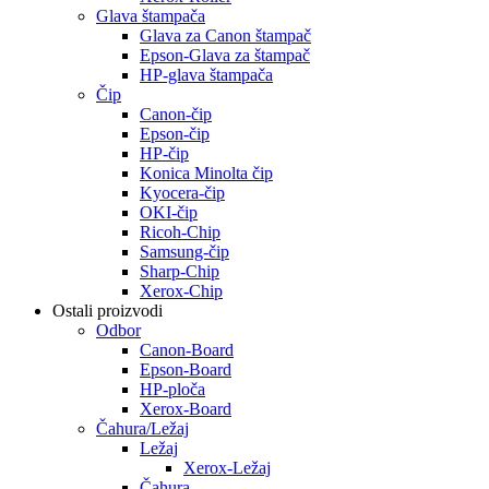
Glava štampača
Glava za Canon štampač
Epson-Glava za štampač
HP-glava štampača
Čip
Canon-čip
Epson-čip
HP-čip
Konica Minolta čip
Kyocera-čip
OKI-čip
Ricoh-Chip
Samsung-čip
Sharp-Chip
Xerox-Chip
Ostali proizvodi
Odbor
Canon-Board
Epson-Board
HP-ploča
Xerox-Board
Čahura/Ležaj
Ležaj
Xerox-Ležaj
Čahura