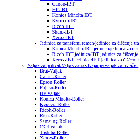
Canon-IBT
HP-IBT
Konica Minolta-IBT
Kyocera-IBT
Ricoh-IBT
Sharp-IBT
Xerox-IBT
Jedinica za transferni remen/jedinica za čišćenje t
Konica Minolta-IBT jedinica/jedinica za čiš
Ricoh-IBT jedinica/IBT jedinica za čišćenje
Xerox-IBT jedinica/IBT jedinica za čišćenje
Valjak za prihvat/Valjak za razdvajanje/Valjak za uvlač
Brat-Valjak
Canon-Roller
Epson-Roller
Fujitsu-Roller
HP-valjak
Konica Minolta-Roller
Kyocera-Roller
Ricoh-Roller
Riso-Roller
Samsung-Roller
Oštri valjak
Toshiba-Roller
Xerox-Roller