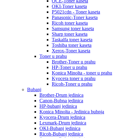
OCE-Toner kaseta
OKI-Toner kaseta
P5021cdn - Toner kaseta
Panasonic-Toner kaseta
Ricoh toner kaseta
Samsung toner kaseta
Sharp toner kaseta
Taskalfa toner kaseta
Toshiba toner kaseta
Xerox-Toner kaseta
Toner u prahu
Brother-Toner u prahu
HP-Toner u prahu
Konica Minolta - toner u prahu
Kyocera toner u prahu
Ricoh-Toner u prahu
Bubanj
Brother-Drum jedinica
Canon-Bubna jedinica
HP-bubanj jedinica
Konica Minolta - Jedinica bubnja
Kyocera-Drum jedinica
Lexmark-Drum jedinica
OKI-Bubanj jedinica
Ricoh-Bubanj jedinica