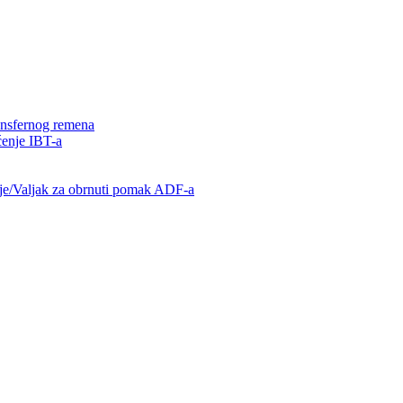
ransfernog remena
ćenje IBT-a
enje/Valjak za obrnuti pomak ADF-a