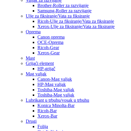
Valjak za razvijanje
Brother-Roller za razvijanje
Samsung-Roller za razvijanje
Ulje za fiksiranje/Vata za fiksiranje
Ricoh-Ulje za fiksiranje/Vata za fiksiranje
Xerox-Ulje za fiksiranje/Vata za fiksiranje
Oprema
Canon oprema
OCE-Oprema
Ricoh-Gear
Xerox-Gear
Mast
Grijaći element
HP-grijač
Mag valjak
Canon-Mag valjak
HP-Mag valjak
Toshiba-Mag valjak
Toshiba-Mag valjak
Lubrikant u trbuhu/vosak u trbuhu
Konica Minolta-Bar
Ricoh-Bar
Xerox-Bar
Drugi
Folija