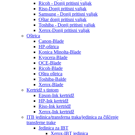
Ricoh - Donji pritisni valjak
Riso-Donji pritisni valjak
Samsung - Donji pritisni valjak
Oštar donji pritisni valjak
Toshiba - Donji pritisni valjak
Xerox-Donji pritisni valjak
Oštrica
Canon-Blade
HP-oštrica
Konica Minolta-Blade
Kyocera-Blade
OCE-Blade
Ricoh-Blade
Oštra oštrica
Toshiba-Balde
Xerox-Blade
Kertridž s tintom
Epson-Ink kertridž
HP-Ink kertridž
Riso-Ink kertridž
Xerox-Ink kertridž
ITB jedinica/transferna traka/jedinica za čišćenje
transferne trake
Jedinica za IBT
Xerox-IBT jedinica