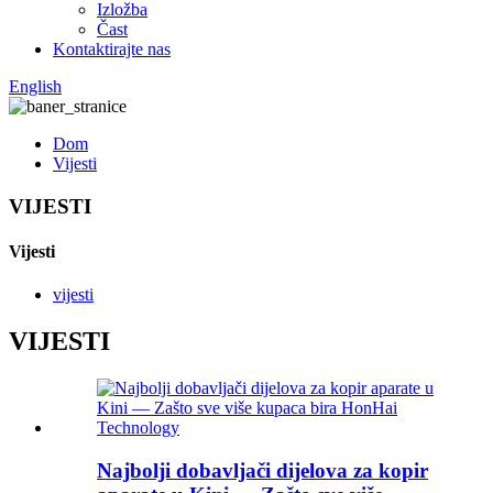
Izložba
Čast
Kontaktirajte nas
English
Dom
Vijesti
VIJESTI
Vijesti
vijesti
VIJESTI
Najbolji dobavljači dijelova za kopir