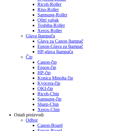
Ricoh-Roller
Riso-Roller
Samsung-Roller
Oštri valjak
Toshiba-Roller
Xerox-Roller
Glava štampača
Glava za Canon štampač
Epson-Glava za štampač
HP-glava štampača
Čip
Canon-čip
Epson-čip
HP-čip
Konica Minolta čip
Kyocera-čip
OKI-čip
Ricoh-Chip
Samsung-čip
Sharp-Chip
Xerox-Chip
Ostali proizvodi
Odbor
Canon-Board
Epson-Board