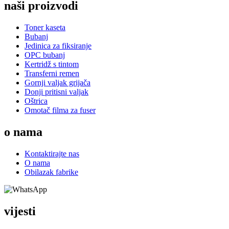
naši proizvodi
Toner kaseta
Bubanj
Jedinica za fiksiranje
OPC bubanj
Kertridž s tintom
Transferni remen
Gornji valjak grijača
Donji pritisni valjak
Oštrica
Omotač filma za fuser
o nama
Kontaktirajte nas
O nama
Obilazak fabrike
vijesti