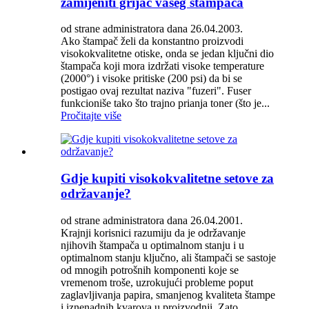
zamijeniti grijač vašeg štampača
od strane administratora dana 26.04.2003.
Ako štampač želi da konstantno proizvodi
visokokvalitetne otiske, onda se jedan ključni dio
štampača koji mora izdržati visoke temperature
(2000°) i visoke pritiske (200 psi) da bi se
postigao ovaj rezultat naziva "fuzeri". Fuser
funkcioniše tako što trajno prianja toner (što je...
Pročitajte više
Gdje kupiti visokokvalitetne setove za
održavanje?
od strane administratora dana 26.04.2001.
Krajnji korisnici razumiju da je održavanje
njihovih štampača u optimalnom stanju i u
optimalnom stanju ključno, ali štampači se sastoje
od mnogih potrošnih komponenti koje se
vremenom troše, uzrokujući probleme poput
zaglavljivanja papira, smanjenog kvaliteta štampe
i iznenadnih kvarova u proizvodnji. Zato