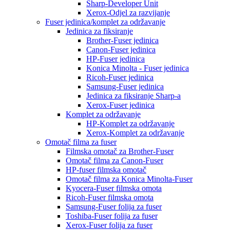
Sharp-Developer Unit
Xerox-Odjel za razvijanje
Fuser jedinica/komplet za održavanje
Jedinica za fiksiranje
Brother-Fuser jedinica
Canon-Fuser jedinica
HP-Fuser jedinica
Konica Minolta - Fuser jedinica
Ricoh-Fuser jedinica
Samsung-Fuser jedinica
Jedinica za fiksiranje Sharp-a
Xerox-Fuser jedinica
Komplet za održavanje
HP-Komplet za održavanje
Xerox-Komplet za održavanje
Omotač filma za fuser
Filmska omotač za Brother-Fuser
Omotač filma za Canon-Fuser
HP-fuser filmska omotač
Omotač filma za Konica Minolta-Fuser
Kyocera-Fuser filmska omota
Ricoh-Fuser filmska omota
Samsung-Fuser folija za fuser
Toshiba-Fuser folija za fuser
Xerox-Fuser folija za fuser