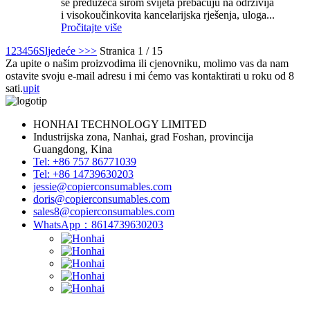
se preduzeća širom svijeta prebacuju na održivija
i visokoučinkovita kancelarijska rješenja, uloga...
Pročitajte više
1
2
3
4
5
6
Sljedeće >
>>
Stranica 1 / 15
Za upite o našim proizvodima ili cjenovniku, molimo vas da nam
ostavite svoju e-mail adresu i mi ćemo vas kontaktirati u roku od 8
sati.
upit
HONHAI TECHNOLOGY LIMITED
Industrijska zona, Nanhai, grad Foshan, provincija
Guangdong, Kina
Tel: +86 757 86771039
Tel: +86 14739630203
jessie@copierconsumables.com
doris@copierconsumables.com
sales8@copierconsumables.com
WhatsApp：8614739630203