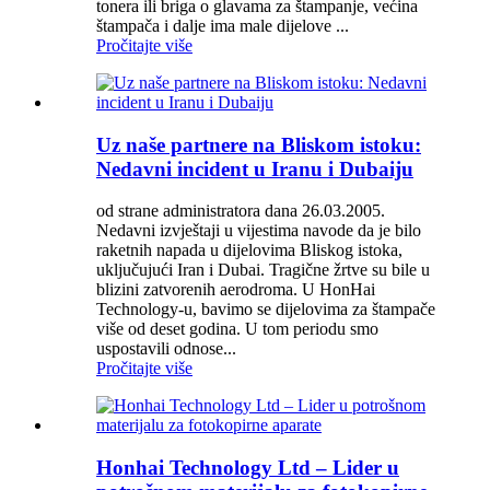
tonera ili briga o glavama za štampanje, većina
štampača i dalje ima male dijelove ...
Pročitajte više
Uz naše partnere na Bliskom istoku:
Nedavni incident u Iranu i Dubaiju
od strane administratora dana 26.03.2005.
Nedavni izvještaji u vijestima navode da je bilo
raketnih napada u dijelovima Bliskog istoka,
uključujući Iran i Dubai. Tragične žrtve su bile u
blizini zatvorenih aerodroma. U HonHai
Technology-u, bavimo se dijelovima za štampače
više od deset godina. U tom periodu smo
uspostavili odnose...
Pročitajte više
Honhai Technology Ltd – Lider u