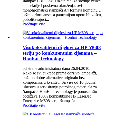
štampač LBP335x. Dizajnirani za srednje velike
kancelarije i poslovna okruženja, ovi
monohromatski štampači A4 formata kombinuju
brže performanse sa pametnijom upotrebljivošću,
poboljšavajući...
Pročitajte više
Visokokvalitetni dijelovi za HP M608
seriju po konkurentnim cijenama –
Honhai Technology
od strane administratora dana 26.04.2010.
Kako se svijet kreće prema održivoj ambalaži,
tražimo dobre alternative originalu bez
kompromisa u kvaliteti. Sa više od 10 godina
iskustva u servisiranju potrošnog materijala za
štampače, HonHai Technology je ponosan što
podržava 100% kompatibilne HP LaserJet
Enterprise M608 serije štampača...
Pročitajte više