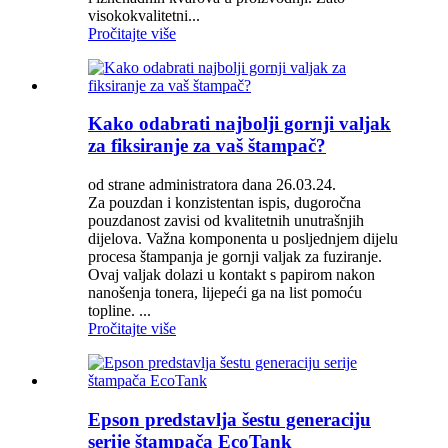
visokokvalitetni...
Pročitajte više
Kako odabrati najbolji gornji valjak
za fiksiranje za vaš štampač?
od strane administratora dana 26.03.24.
Za pouzdan i konzistentan ispis, dugoročna
pouzdanost zavisi od kvalitetnih unutrašnjih
dijelova. Važna komponenta u posljednjem dijelu
procesa štampanja je gornji valjak za fuziranje.
Ovaj valjak dolazi u kontakt s papirom nakon
nanošenja tonera, lijepeći ga na list pomoću
topline. ...
Pročitajte više
Epson predstavlja šestu generaciju
serije štampača EcoTank