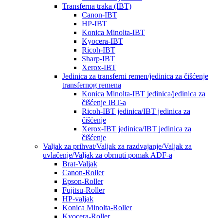
Transferna traka (IBT)
Canon-IBT
HP-IBT
Konica Minolta-IBT
Kyocera-IBT
Ricoh-IBT
Sharp-IBT
Xerox-IBT
Jedinica za transferni remen/jedinica za čišćenje
transfernog remena
Konica Minolta-IBT jedinica/jedinica za
čišćenje IBT-a
Ricoh-IBT jedinica/IBT jedinica za
čišćenje
Xerox-IBT jedinica/IBT jedinica za
čišćenje
Valjak za prihvat/Valjak za razdvajanje/Valjak za
uvlačenje/Valjak za obrnuti pomak ADF-a
Brat-Valjak
Canon-Roller
Epson-Roller
Fujitsu-Roller
HP-valjak
Konica Minolta-Roller
Kyocera-Roller