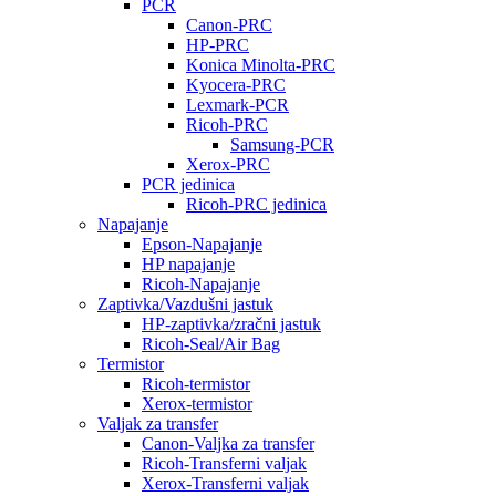
PCR
Canon-PRC
HP-PRC
Konica Minolta-PRC
Kyocera-PRC
Lexmark-PCR
Ricoh-PRC
Samsung-PCR
Xerox-PRC
PCR jedinica
Ricoh-PRC jedinica
Napajanje
Epson-Napajanje
HP napajanje
Ricoh-Napajanje
Zaptivka/Vazdušni jastuk
HP-zaptivka/zračni jastuk
Ricoh-Seal/Air Bag
Termistor
Ricoh-termistor
Xerox-termistor
Valjak za transfer
Canon-Valjka za transfer
Ricoh-Transferni valjak
Xerox-Transferni valjak