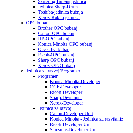
Samsung-Bubanj jedinica
Jedinica Sharp-Drum
Toshiba-jedinica bubnja
Xerox-Bubna jedinica
OPC bubanj
Brother-OPC bubanj
Canon-OPC bubanj
HP-OPC bubanj
Konica Minolta-OPC bubanj
Oce-OPC bubanj
Ricoh-OPC bubanj
Sharp-OPC bubanj
Xerox-OPC bubanj
Jedinica za razvoj/Programer
Programer
Konica Minolta-Developer
OCE-Developer
Ricoh-Developer
Sharp-Developer
Xerox-Developer
Jedinica za razvoj
Canon-Developer Unit
Konica Minolta - Jedinica za razvijanje
Ricoh-Developer Unit
Samsung-Developer Unit