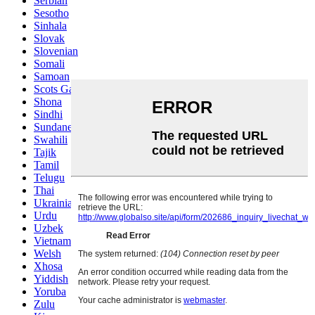
Serbian
Sesotho
Sinhala
Slovak
Slovenian
Somali
Samoan
Scots Gaelic
Shona
Sindhi
Sundanese
Swahili
Tajik
Tamil
Telugu
Thai
Ukrainian
Urdu
Uzbek
Vietnamese
Welsh
Xhosa
Yiddish
Yoruba
Zulu