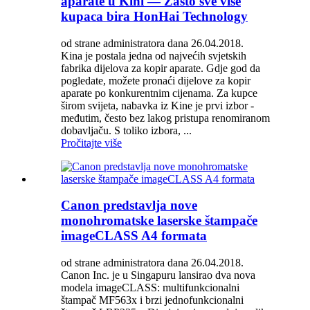
aparate u Kini — Zašto sve više
kupaca bira HonHai Technology
od strane administratora dana 26.04.2018.
Kina je postala jedna od najvećih svjetskih
fabrika dijelova za kopir aparate. Gdje god da
pogledate, možete pronaći dijelove za kopir
aparate po konkurentnim cijenama. Za kupce
širom svijeta, nabavka iz Kine je prvi izbor -
međutim, često bez lakog pristupa renomiranom
dobavljaču. S toliko izbora, ...
Pročitajte više
Canon predstavlja nove
monohromatske laserske štampače
imageCLASS A4 formata
od strane administratora dana 26.04.2018.
Canon Inc. je u Singapuru lansirao dva nova
modela imageCLASS: multifunkcionalni
štampač MF563x i brzi jednofunkcionalni