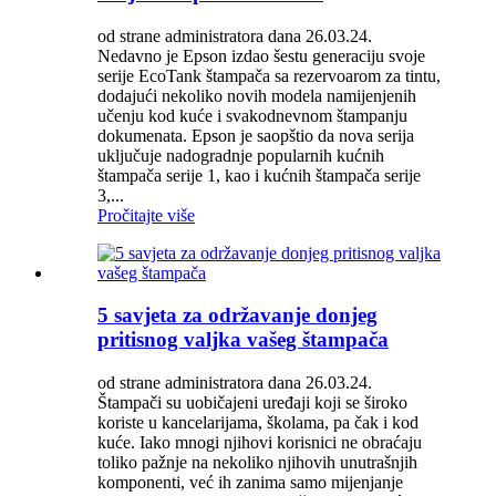
od strane administratora dana 26.03.24.
Nedavno je Epson izdao šestu generaciju svoje
serije EcoTank štampača sa rezervoarom za tintu,
dodajući nekoliko novih modela namijenjenih
učenju kod kuće i svakodnevnom štampanju
dokumenata. Epson je saopštio da nova serija
uključuje nadogradnje popularnih kućnih
štampača serije 1, kao i kućnih štampača serije
3,...
Pročitajte više
5 savjeta za održavanje donjeg
pritisnog valjka vašeg štampača
od strane administratora dana 26.03.24.
Štampači su uobičajeni uređaji koji se široko
koriste u kancelarijama, školama, pa čak i kod
kuće. Iako mnogi njihovi korisnici ne obraćaju
toliko pažnje na nekoliko njihovih unutrašnjih
komponenti, već ih zanima samo mijenjanje