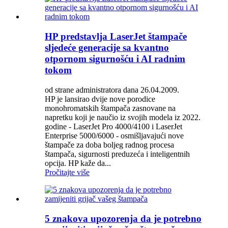
HP predstavlja LaserJet štampače
sljedeće generacije sa kvantno
otpornom sigurnošću i AI radnim
tokom
od strane administratora dana 26.04.2009.
HP je lansirao dvije nove porodice
monohromatskih štampača zasnovane na
napretku koji je naučio iz svojih modela iz 2022.
godine - LaserJet Pro 4000/4100 i LaserJet
Enterprise 5000/6000 - osmišljavajući nove
štampače za doba boljeg radnog procesa
štampača, sigurnosti preduzeća i inteligentnih
opcija. HP kaže da...
Pročitajte više
5 znakova upozorenja da je potrebno