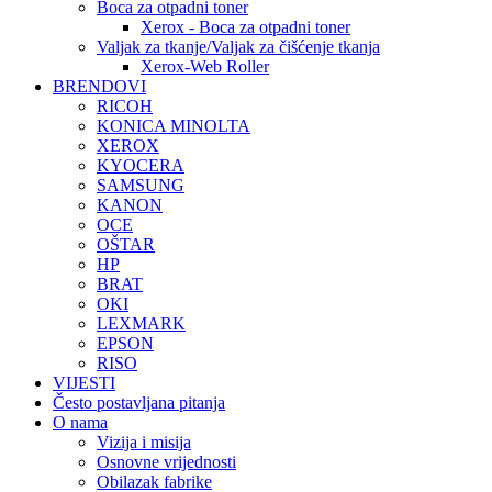
Boca za otpadni toner
Xerox - Boca za otpadni toner
Valjak za tkanje/Valjak za čišćenje tkanja
Xerox-Web Roller
BRENDOVI
RICOH
KONICA MINOLTA
XEROX
KYOCERA
SAMSUNG
KANON
OCE
OŠTAR
HP
BRAT
OKI
LEXMARK
EPSON
RISO
VIJESTI
Često postavljana pitanja
O nama
Vizija i misija
Osnovne vrijednosti
Obilazak fabrike