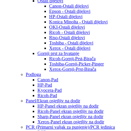
Ostali dijelovi
Canon-Ostali dijelovi
Epson - Ostali dijelovi
HP-Ostali dijelovi
Konica Minolta - Ostali dijelovi
OKI-Ostali dijelovi
Ricoh - Ostali dijelovi
Riso-Ostali dijelovi
Toshiba - Ostali dijelovi
Xerox - Ostali dijelovi
Gornji prst za hvatanje
Ricoh-Gornji-Prst-Birača
Toshiba-Gornji-Picker-Pinger
Xerox-Gornji-Prst-Birača
Podloga
Canon-Pad
HP-Pad
Kyocera-Pad
Ricoh-Pad
Panel/Ekran osjetljiv na dodir
HP-Panel ekran osjetljiv na dodir
Ricoh-Panel ekran osjetljiv na dodir
Sharp-Panel ekran osjetljiv na dodir
Xerox-Panel ekran osjetljiv na dodir
PCR (Primarni valjak za punjenje)/PCR jedinica