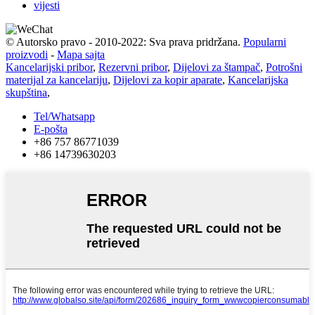
vijesti
© Autorsko pravo - 2010-2022: Sva prava pridržana.
Popularni
proizvodi
-
Mapa sajta
Kancelarijski pribor
,
Rezervni pribor
,
Dijelovi za štampač
,
Potrošni
materijal za kancelariju
,
Dijelovi za kopir aparate
,
Kancelarijska
skupština
,
Tel/Whatsapp
E-pošta
+86 757 86771039
+86 14739630203