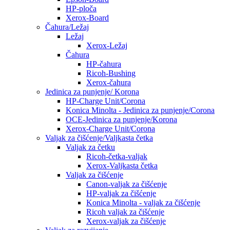
HP-ploča
Xerox-Board
Čahura/Ležaj
Ležaj
Xerox-Ležaj
Čahura
HP-čahura
Ricoh-Bushing
Xerox-čahura
Jedinica za punjenje/ Korona
HP-Charge Unit/Corona
Konica Minolta - Jedinica za punjenje/Corona
OCE-Jedinica za punjenje/Korona
Xerox-Charge Unit/Corona
Valjak za čišćenje/Valjkasta četka
Valjak za četku
Ricoh-četka-valjak
Xerox-Valjkasta četka
Valjak za čišćenje
Canon-valjak za čišćenje
HP-valjak za čišćenje
Konica Minolta - valjak za čišćenje
Ricoh valjak za čišćenje
Xerox-valjak za čišćenje