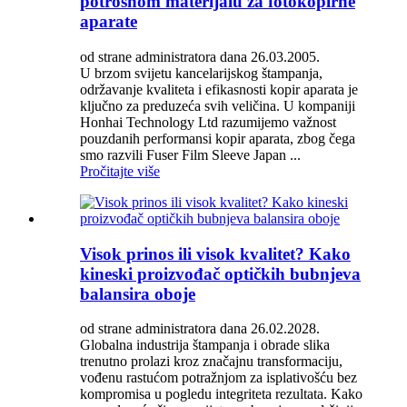
potrošnom materijalu za fotokopirne
aparate
od strane administratora dana 26.03.2005.
U brzom svijetu kancelarijskog štampanja,
održavanje kvaliteta i efikasnosti kopir aparata je
ključno za preduzeća svih veličina. U kompaniji
Honhai Technology Ltd razumijemo važnost
pouzdanih performansi kopir aparata, zbog čega
smo razvili Fuser Film Sleeve Japan ...
Pročitajte više
Visok prinos ili visok kvalitet? Kako
kineski proizvođač optičkih bubnjeva
balansira oboje
od strane administratora dana 26.02.2028.
Globalna industrija štampanja i obrade slika
trenutno prolazi kroz značajnu transformaciju,
vođenu rastućom potražnjom za isplativošću bez
kompromisa u pogledu integriteta rezultata. Kako