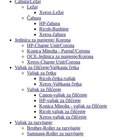
Čahura/Ležaj
Ležaj
Xerox-Ležaj
Čahura
HP-čahura
Ricoh-Bushing
Xerox-čahura
Jedinica za punjenje/ Korona
HP-Charge Unit/Corona
Konica Minolta - Punjač/Corona
OCE-Jedinica za punjenje/Korona
Xerox-Charge Unit/Corona
Valjak za čišćenje/Valjkasta četka
Valjak za četku
Ricoh-četka-valjak
Xerox-Valjkasta četka
Valjak za čišćenje
Canon-valjak za čišćenje
HP-valjak za čišćenje
Konica Minolta - valjak za čišćenje
Ricoh valjak za čišćenje
Xerox-valjak za čišćenje
Valjak za razvijanje
Brother-Roller za razvijanje
Samsung-Roller za razvijanje