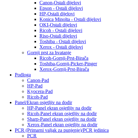
Canon-Ostali dijelovi
Epson - Ostali dijelovi
HP-Ostali dijelovi
Konica Minolta - Ostali dijelovi
OKI-Ostali dijelovi
Ricoh - Ostali dijelovi
Riso-Ostali dijelovi
Toshiba - Ostali dijelovi
Xerox - Ostali dijelovi
Gornji prst za hvatanje
Ricoh-Gornji-Prst-Birača
Toshiba-Gornji-Picker-Pinger
Xerox-Gornji-Prst-Birača
Podloga
Canon-Pad
HP-Pad
Kyocera-Pad
Ricoh-Pad
Panel/Ekran osjetljiv na dodir
HP-Panel ekran osjetljiv na dodir
Ricoh-Panel ekran osjetljiv na dodir
Sharp-Panel ekran osjetljiv na dodir
Xerox-Panel ekran osjetljiv na dodir
PCR (Primarni valjak za punjenje)/PCR jedinica
PCR