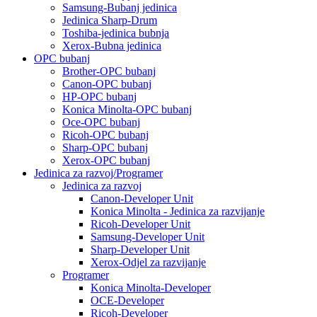
Samsung-Bubanj jedinica
Jedinica Sharp-Drum
Toshiba-jedinica bubnja
Xerox-Bubna jedinica
OPC bubanj
Brother-OPC bubanj
Canon-OPC bubanj
HP-OPC bubanj
Konica Minolta-OPC bubanj
Oce-OPC bubanj
Ricoh-OPC bubanj
Sharp-OPC bubanj
Xerox-OPC bubanj
Jedinica za razvoj/Programer
Jedinica za razvoj
Canon-Developer Unit
Konica Minolta - Jedinica za razvijanje
Ricoh-Developer Unit
Samsung-Developer Unit
Sharp-Developer Unit
Xerox-Odjel za razvijanje
Programer
Konica Minolta-Developer
OCE-Developer
Ricoh-Developer