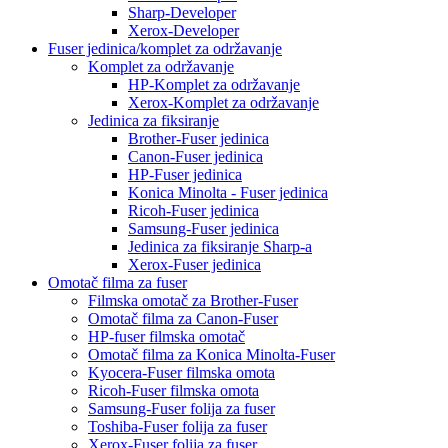
Sharp-Developer
Xerox-Developer
Fuser jedinica/komplet za održavanje
Komplet za održavanje
HP-Komplet za održavanje
Xerox-Komplet za održavanje
Jedinica za fiksiranje
Brother-Fuser jedinica
Canon-Fuser jedinica
HP-Fuser jedinica
Konica Minolta - Fuser jedinica
Ricoh-Fuser jedinica
Samsung-Fuser jedinica
Jedinica za fiksiranje Sharp-a
Xerox-Fuser jedinica
Omotač filma za fuser
Filmska omotač za Brother-Fuser
Omotač filma za Canon-Fuser
HP-fuser filmska omotač
Omotač filma za Konica Minolta-Fuser
Kyocera-Fuser filmska omota
Ricoh-Fuser filmska omota
Samsung-Fuser folija za fuser
Toshiba-Fuser folija za fuser
Xerox-Fuser folija za fuser