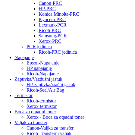
Canon-PRC
HP-PRC
Konica Minolta-PRC
Kyocera-PRC
Lexmark-PCR
Ricoh-PRC
Samsung-PCR
Xerox-PRC
PCR jedinica
Ricoh-PRC jedinica
Napajanje
Epson-Napajanje
HP napajanje
Ricoh-Napajanje
Zaptivka/Vazdušni jastuk
HP-zaptivka/zračni jastuk
Ricoh-Seal/Air Bag
Termistor
Ricoh-termistor
Xerox-termistor
Boca za otpadni toner
Xerox - Boca za otpadni toner
Valjak za transfer
Canon-Valjka za transfer
Ricoh-Transferni valjak