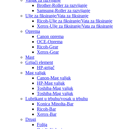
Valjak za razvijanje
Brother-Roller za razvijanje
Samsung-Roller za razvijanje
Ulje za fiksiranje/Vata za fiksiranje
Ricoh-Ulje za fiksiranje/Vata za fiksiranje
Xerox-Ulje za fiksiranje/Vata za fiksiranje
Oprema
Canon oprema
OCE-Oprema
Ricoh-Gear
Xerox-Gear
Mast
Grijaći element
HP-grijač
Mag valjak
Canon-Mag valjak
HP-Mag valjak
Toshiba-Mag valjak
Toshiba-Mag valjak
Lubrikant u trbuhu/vosak u trbuhu
Konica Minolta-Bar
Ricoh-Bar
Xerox-Bar
Drugi
Folija