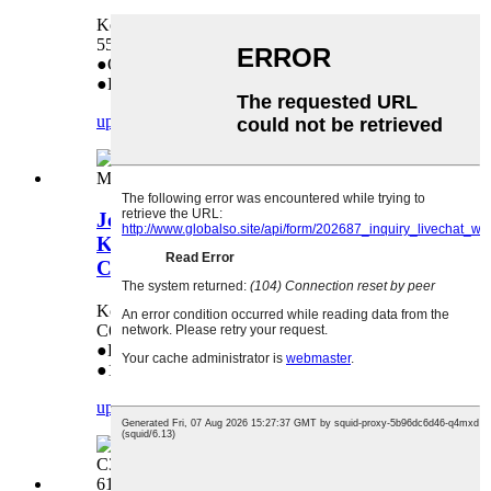
Koristi se u: Xerox 700, 700I, 770DCP, Color
550, 560, 570, C60, C70, C75, J75press
●Original
●Direktna prodaja iz fabrike
upit
detalj
Jedinica za čišćenje transfer trake za
Konica Minolta Bh C452 C552 C652
C754 C654 C554
Koristi se u: Konica Minolta Bh C452 C552
C652 C754 C654 C554
●Direktna prodaja iz fabrike
●1:1 zamjena u slučaju problema s kvalitetom
upit
detalj