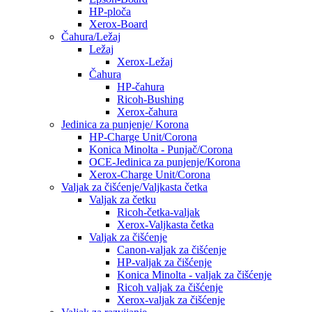
HP-ploča
Xerox-Board
Čahura/Ležaj
Ležaj
Xerox-Ležaj
Čahura
HP-čahura
Ricoh-Bushing
Xerox-čahura
Jedinica za punjenje/ Korona
HP-Charge Unit/Corona
Konica Minolta - Punjač/Corona
OCE-Jedinica za punjenje/Korona
Xerox-Charge Unit/Corona
Valjak za čišćenje/Valjkasta četka
Valjak za četku
Ricoh-četka-valjak
Xerox-Valjkasta četka
Valjak za čišćenje
Canon-valjak za čišćenje
HP-valjak za čišćenje
Konica Minolta - valjak za čišćenje
Ricoh valjak za čišćenje
Xerox-valjak za čišćenje