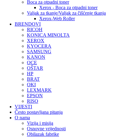
Boca za otpadni toner
Xerox - Boca za otpadni toner
Valjak za tkanje/Valjak za čišćenje tkanja
Xerox-Web Roller
BRENDOVI
RICOH
KONICA MINOLTA
XEROX
KYOCERA
SAMSUNG
KANON
OCE
OŠTAR
HP
BRAT
OKI
LEXMARK
EPSON
RISO
VIJESTI
Često postavljana pitanja
O nama
Vizija i misija
Osnovne vrijednosti
Obilazak fabrike