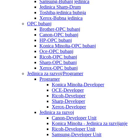
Samsung-Bubanj jedinica
Jedinica Sharp-Drum
Toshiba-jedinica bubnja
Xerox-Bubna jedinica
OPC bubanj
Brother-OPC bubanj
Canon-OPC bubanj
HP-OPC bubanj
Konica Minolta-OPC bubanj
Oce-OPC bubanj
Ricoh-OPC bubanj
Sharp-OPC bubanj
Xerox-OPC bubanj
Jedinica za razvoj/Programer
Programer
Konica Minolta-Developer
OCE-Developer
Ricoh-Developer
Sharp-Developer
Xerox-Developer
Jedinica za razvoj
Canon-Developer Unit
Konica Minolta - Jedinica za razvijanje
Ricoh-Developer Unit
Samsung-Developer Unit