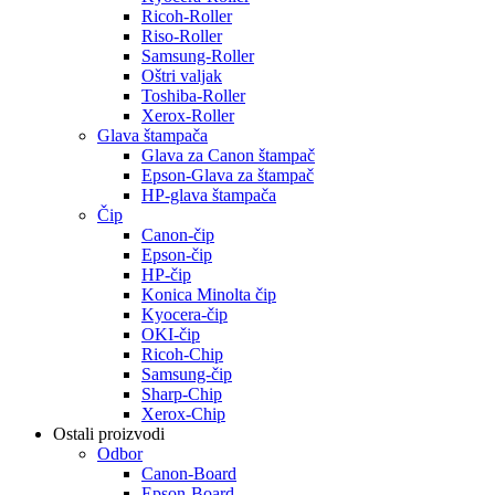
Ricoh-Roller
Riso-Roller
Samsung-Roller
Oštri valjak
Toshiba-Roller
Xerox-Roller
Glava štampača
Glava za Canon štampač
Epson-Glava za štampač
HP-glava štampača
Čip
Canon-čip
Epson-čip
HP-čip
Konica Minolta čip
Kyocera-čip
OKI-čip
Ricoh-Chip
Samsung-čip
Sharp-Chip
Xerox-Chip
Ostali proizvodi
Odbor
Canon-Board
Epson-Board