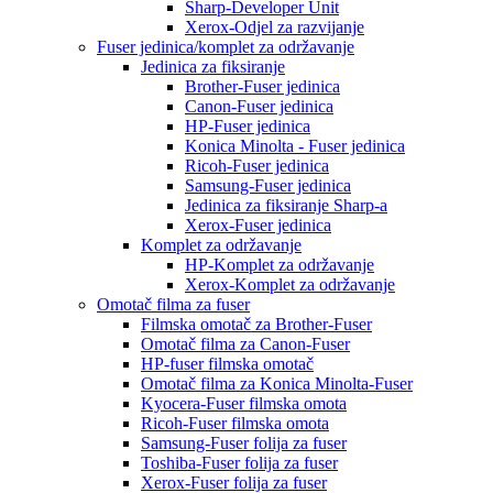
Sharp-Developer Unit
Xerox-Odjel za razvijanje
Fuser jedinica/komplet za održavanje
Jedinica za fiksiranje
Brother-Fuser jedinica
Canon-Fuser jedinica
HP-Fuser jedinica
Konica Minolta - Fuser jedinica
Ricoh-Fuser jedinica
Samsung-Fuser jedinica
Jedinica za fiksiranje Sharp-a
Xerox-Fuser jedinica
Komplet za održavanje
HP-Komplet za održavanje
Xerox-Komplet za održavanje
Omotač filma za fuser
Filmska omotač za Brother-Fuser
Omotač filma za Canon-Fuser
HP-fuser filmska omotač
Omotač filma za Konica Minolta-Fuser
Kyocera-Fuser filmska omota
Ricoh-Fuser filmska omota
Samsung-Fuser folija za fuser
Toshiba-Fuser folija za fuser
Xerox-Fuser folija za fuser