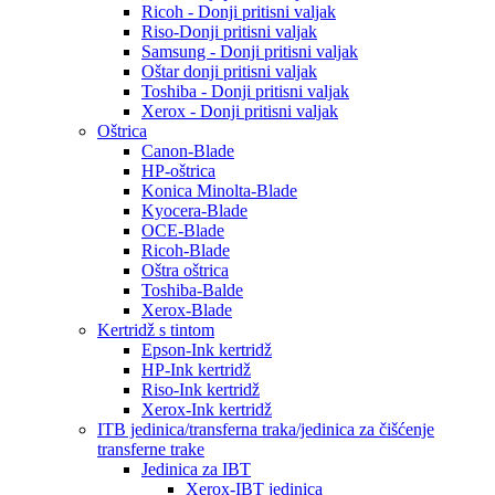
Ricoh - Donji pritisni valjak
Riso-Donji pritisni valjak
Samsung - Donji pritisni valjak
Oštar donji pritisni valjak
Toshiba - Donji pritisni valjak
Xerox - Donji pritisni valjak
Oštrica
Canon-Blade
HP-oštrica
Konica Minolta-Blade
Kyocera-Blade
OCE-Blade
Ricoh-Blade
Oštra oštrica
Toshiba-Balde
Xerox-Blade
Kertridž s tintom
Epson-Ink kertridž
HP-Ink kertridž
Riso-Ink kertridž
Xerox-Ink kertridž
ITB jedinica/transferna traka/jedinica za čišćenje
transferne trake
Jedinica za IBT
Xerox-IBT jedinica