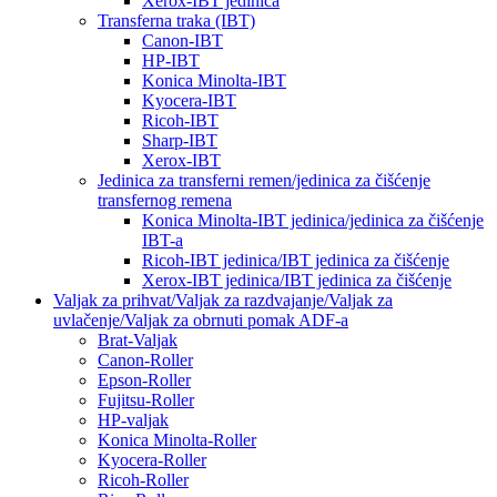
Xerox-IBT jedinica
Transferna traka (IBT)
Canon-IBT
HP-IBT
Konica Minolta-IBT
Kyocera-IBT
Ricoh-IBT
Sharp-IBT
Xerox-IBT
Jedinica za transferni remen/jedinica za čišćenje
transfernog remena
Konica Minolta-IBT jedinica/jedinica za čišćenje
IBT-a
Ricoh-IBT jedinica/IBT jedinica za čišćenje
Xerox-IBT jedinica/IBT jedinica za čišćenje
Valjak za prihvat/Valjak za razdvajanje/Valjak za
uvlačenje/Valjak za obrnuti pomak ADF-a
Brat-Valjak
Canon-Roller
Epson-Roller
Fujitsu-Roller
HP-valjak
Konica Minolta-Roller
Kyocera-Roller
Ricoh-Roller