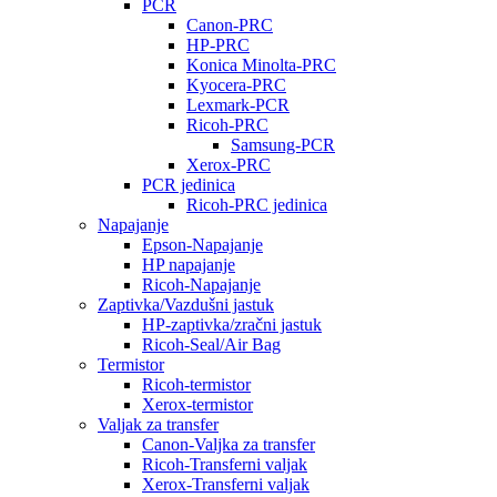
PCR
Canon-PRC
HP-PRC
Konica Minolta-PRC
Kyocera-PRC
Lexmark-PCR
Ricoh-PRC
Samsung-PCR
Xerox-PRC
PCR jedinica
Ricoh-PRC jedinica
Napajanje
Epson-Napajanje
HP napajanje
Ricoh-Napajanje
Zaptivka/Vazdušni jastuk
HP-zaptivka/zračni jastuk
Ricoh-Seal/Air Bag
Termistor
Ricoh-termistor
Xerox-termistor
Valjak za transfer
Canon-Valjka za transfer
Ricoh-Transferni valjak
Xerox-Transferni valjak