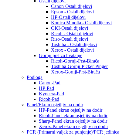
Ostali dijelovi
Canon-Ostali dijelovi
Epson - Ostali dijelovi
HP-Ostali dijelovi
Konica Minolta - Ostali dijelovi
OKI-Ostali dijelovi
Ricoh - Ostali dijelovi
Riso-Ostali dijelovi
Toshiba - Ostali dijelovi
Xerox - Ostali dijelovi
Gornji prst za hvatanje
Ricoh-Gornji-Prst-Birača
Toshiba-Gornji-Picker-Pinger
Xerox-Gornji-Prst-Birača
Podloga
Canon-Pad
HP-Pad
Kyocera-Pad
Ricoh-Pad
Panel/Ekran osjetljiv na dodir
HP-Panel ekran osjetljiv na dodir
Ricoh-Panel ekran osjetljiv na dodir
Sharp-Panel ekran osjetljiv na dodir
Xerox-Panel ekran osjetljiv na dodir
PCR (Primarni valjak za punjenje)/PCR jedinica