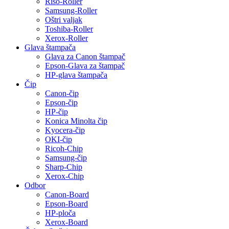
Riso-Roller
Samsung-Roller
Oštri valjak
Toshiba-Roller
Xerox-Roller
Glava štampača
Glava za Canon štampač
Epson-Glava za štampač
HP-glava štampača
Čip
Canon-čip
Epson-čip
HP-čip
Konica Minolta čip
Kyocera-čip
OKI-čip
Ricoh-Chip
Samsung-čip
Sharp-Chip
Xerox-Chip
Odbor
Canon-Board
Epson-Board
HP-ploča
Xerox-Board