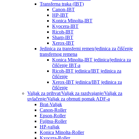
Transferna traka (IBT)
Canon-IBT
HP-IBT
Konica Minolta-IBT
Kyocera-IBT
Ricoh-IBT
Sharp-IBT
Xerox-IBT
Jedinica za transferni remen/jedinica za čišćenje
transfernog remena
Konica Minolta-IBT jedinica/jedinica za
čišćenje IBT-a
Ricoh-IBT jedinica/IBT jedinica za
čišćenje
Xerox-IBT jedinica/IBT jedinica za
čišćenje
Valjak za prihvat/Valjak za razdvajanje/Valjak za
uvlačenje/Valjak za obrnuti pomak ADF-a
Brat-Valjak
Canon-Roller
Epson-Roller
Fujitsu-Roller
HP-valjak
Konica Minolta-Roller
Kyocera-Roller