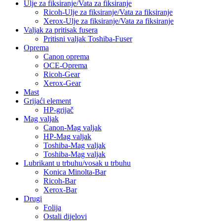
Ulje za fiksiranje/Vata za fiksiranje
Ricoh-Ulje za fiksiranje/Vata za fiksiranje
Xerox-Ulje za fiksiranje/Vata za fiksiranje
Valjak za pritisak fusera
Pritisni valjak Toshiba-Fuser
Oprema
Canon oprema
OCE-Oprema
Ricoh-Gear
Xerox-Gear
Mast
Grijaći element
HP-grijač
Mag valjak
Canon-Mag valjak
HP-Mag valjak
Toshiba-Mag valjak
Toshiba-Mag valjak
Lubrikant u trbuhu/vosak u trbuhu
Konica Minolta-Bar
Ricoh-Bar
Xerox-Bar
Drugi
Folija
Ostali dijelovi