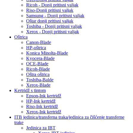
Ricoh - Donji pritisni valjak
Riso-Donji pritisni valjak
Samsung - Donji pritisni valjak
Oštar donji pritisni valjak
Toshiba - Donji pritisni valjak
Xerox - Donji pritisni valjak
Oštrica
Canon-Blade
HP-oštrica
Konica Minolta-Blade
Kyocera-Blade
OCE-Blade
Ricoh-Blade
Oštra oštrica
Toshiba-Balde
Xerox-Blade
Kertridž s tintom
Epson-Ink kertridž
HP-Ink kertridž
Riso-Ink kertridž
Xerox-Ink kertridž
ITB jedinica/transferna traka/jedinica za čišćenje transferne
trake
Jedinica za IBT