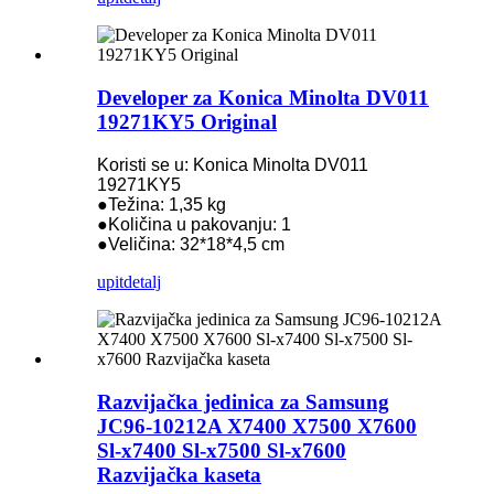
Developer za Konica Minolta DV011
19271KY5 Original
Koristi se u: Konica Minolta DV011
19271KY5
●Težina: 1,35 kg
●Količina u pakovanju: 1
●Veličina: 32*18*4,5 cm
upit
detalj
Razvijačka jedinica za Samsung
JC96-10212A X7400 X7500 X7600
Sl-x7400 Sl-x7500 Sl-x7600
Razvijačka kaseta