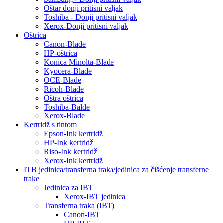
Oštar donji pritisni valjak
Toshiba - Donji pritisni valjak
Xerox-Donji pritisni valjak
Oštrica
Canon-Blade
HP-oštrica
Konica Minolta-Blade
Kyocera-Blade
OCE-Blade
Ricoh-Blade
Oštra oštrica
Toshiba-Balde
Xerox-Blade
Kertridž s tintom
Epson-Ink kertridž
HP-Ink kertridž
Riso-Ink kertridž
Xerox-Ink kertridž
ITB jedinica/transferna traka/jedinica za čišćenje transferne
trake
Jedinica za IBT
Xerox-IBT jedinica
Transferna traka (IBT)
Canon-IBT