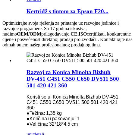
Kertridž s tintom za Epson F20...
Optimizirajte svoja rješenja za printanje uz razvojne jedinice i
razvojne programere. Sa 17 godina iskustva,
nudimo
OEM/ODM
prilagođavanje,
CE
i
ISO
certifikati, konkurentne
cijene i posvećenost direktnoj prodaji proizvođaču. Kontaktirajte nas
odmah putem našeg profesionalnog prodajnog tima.
Razvoj za Konica Minolta Bizhub
DV-451 C451 C550 C650 DV511 500
501 420 421 360
Koristi se u: Konica Minolta Bizhub DV-451
C451 C550 C650 DV511 500 501 420 421
360
●Težina: 1,35 kg
●Količina u pakovanju: 1
●Veličina: 32*18*4,5 cm
upit
detalj