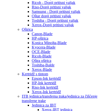
Ricoh - Donji pritisni valjak
Riso-Donji pritisni valjak
Samsung - Donji pritisni valjak
Oštar donji pritisni valjak
Toshiba - Donji pritisni valjak
Xerox-Donji pritisni valjak
Oštrica
Canon-Blade
HP-oštrica
Konica Minolta-Blade
Kyocera-Blade
OCE-Blade
Ricoh-Blade
Oštra oštrica
Toshiba-Balde
Xerox-Blade
Kertridž s tintom
Epson-Ink kertridž
HP-Ink kertridž
Riso-Ink kertridž
Xerox-Ink kertridž
ITB jedinica/transferna traka/jedinica za čišćenje
transferne trake
Jedinica za IBT
Xerox-IBT jedinica