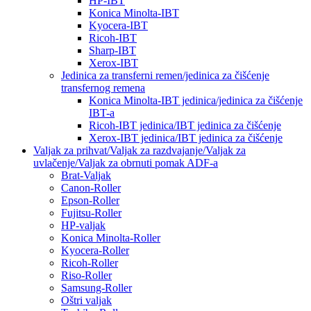
HP-IBT
Konica Minolta-IBT
Kyocera-IBT
Ricoh-IBT
Sharp-IBT
Xerox-IBT
Jedinica za transferni remen/jedinica za čišćenje
transfernog remena
Konica Minolta-IBT jedinica/jedinica za čišćenje
IBT-a
Ricoh-IBT jedinica/IBT jedinica za čišćenje
Xerox-IBT jedinica/IBT jedinica za čišćenje
Valjak za prihvat/Valjak za razdvajanje/Valjak za
uvlačenje/Valjak za obrnuti pomak ADF-a
Brat-Valjak
Canon-Roller
Epson-Roller
Fujitsu-Roller
HP-valjak
Konica Minolta-Roller
Kyocera-Roller
Ricoh-Roller
Riso-Roller
Samsung-Roller
Oštri valjak