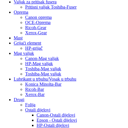
Valjak za pritisak fusera
Pritisni valjak Toshiba-Fuser
Oprema
Canon oprema
OCE-Oprema
Ricoh-Gear
Xerox-Gear
Mast
Grijaći element
HP-grijač
Mag valjak
Canon-Mag valjak
HP-Mag valjak
Toshiba-Mag valjak
Toshiba-Mag valjak
Lubrikant u trbuhu/Vosak u trbuhu
Konica Minolta-Bar
Ricoh-Bar
Xerox-Bar
Drugi
Folija
Ostali dijelovi
Canon-Ostali dijelovi
Epson - Ostali dijelovi
HP-Ostali dijelovi