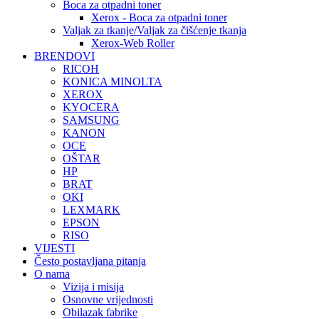
Boca za otpadni toner
Xerox - Boca za otpadni toner
Valjak za tkanje/Valjak za čišćenje tkanja
Xerox-Web Roller
BRENDOVI
RICOH
KONICA MINOLTA
XEROX
KYOCERA
SAMSUNG
KANON
OCE
OŠTAR
HP
BRAT
OKI
LEXMARK
EPSON
RISO
VIJESTI
Često postavljana pitanja
O nama
Vizija i misija
Osnovne vrijednosti
Obilazak fabrike