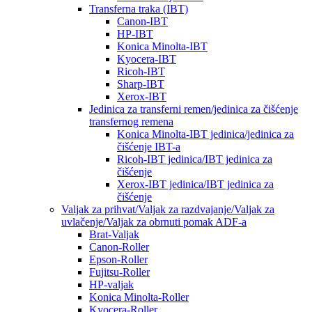
Transferna traka (IBT)
Canon-IBT
HP-IBT
Konica Minolta-IBT
Kyocera-IBT
Ricoh-IBT
Sharp-IBT
Xerox-IBT
Jedinica za transferni remen/jedinica za čišćenje
transfernog remena
Konica Minolta-IBT jedinica/jedinica za
čišćenje IBT-a
Ricoh-IBT jedinica/IBT jedinica za
čišćenje
Xerox-IBT jedinica/IBT jedinica za
čišćenje
Valjak za prihvat/Valjak za razdvajanje/Valjak za
uvlačenje/Valjak za obrnuti pomak ADF-a
Brat-Valjak
Canon-Roller
Epson-Roller
Fujitsu-Roller
HP-valjak
Konica Minolta-Roller
Kyocera-Roller