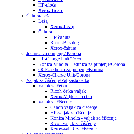
HP-ploča
Xerox-Board
Čahura/Ležaj
Ležaj
Xerox-Ležaj
Čahura
HP-čahura
Ricoh-Bushing
Xerox-čahura
Jedinica za punjenje/ Korona
HP-Charge Unit/Corona
Konica Minolta - Jedinica za punjenje/Corona
OCE-Jedinica za punjenje/Korona
Xerox-Charge Unit/Corona
Valjak za čišćenje/Valjkasta četka
Valjak za četku
Ricoh-četka-valjak
Xerox-Valjkasta četka
Valjak za čišćenje
Canon-valjak za čišćenje
HP-valjak za čišćenje
Konica Minolta - valjak za čišćenje
Ricoh valjak za čišćenje
Xerox-valjak za čišćenje