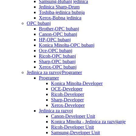
Samsung-Bubanj jedinica
Jedinica Sharp-Drum
Toshiba-jedinica bubnja
Xerox-Bubna jedinica
OPC bubanj
Brother-OPC bubanj
Canon-OPC bubanj
HP-OPC bubanj
Konica Minolta-OPC bubanj
Oce-OPC bubanj
Ricoh-OPC bubanj
Sharp-OPC bubanj
Xerox-OPC bubanj
Jedinica za razvoj/Programer
Programer
Konica Minolta-Developer
OCE-Developer
Ricoh-Developer
Sharp-Developer
Xerox-Developer
Jedinica za razvoj
Canon-Developer Unit
Konica Minolta - Jedinica za razvijanje
Ricoh-Developer Unit
Samsung-Developer Unit