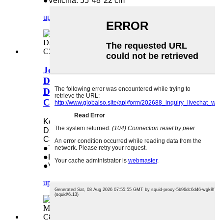
●Veličina: 55*48*22 cm
upit
detalj
Jedinica za razvijanje (set) za Ricoh
D2392239 D2392240 D2392241
D2392242 MP C3004 C3004ex
C3504 MP C501SP
Koristi se u: Ricoh D2392239 D2392240
D2392241 D2392242MP C3004 C3004ex
C3504 MP C501SP
●Težina: 10 kg
●Količina u pakovanju: 4
●Veličina: 63*23*22,5 cm
upit
detalj