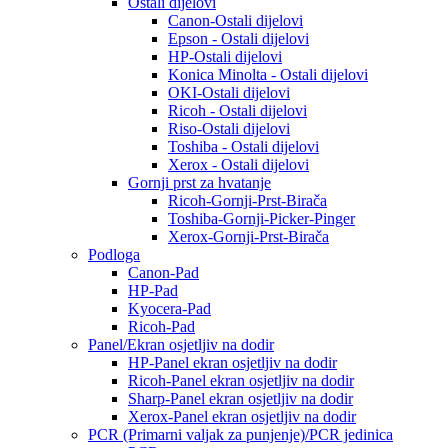
Ostali dijelovi
Canon-Ostali dijelovi
Epson - Ostali dijelovi
HP-Ostali dijelovi
Konica Minolta - Ostali dijelovi
OKI-Ostali dijelovi
Ricoh - Ostali dijelovi
Riso-Ostali dijelovi
Toshiba - Ostali dijelovi
Xerox - Ostali dijelovi
Gornji prst za hvatanje
Ricoh-Gornji-Prst-Birača
Toshiba-Gornji-Picker-Pinger
Xerox-Gornji-Prst-Birača
Podloga
Canon-Pad
HP-Pad
Kyocera-Pad
Ricoh-Pad
Panel/Ekran osjetljiv na dodir
HP-Panel ekran osjetljiv na dodir
Ricoh-Panel ekran osjetljiv na dodir
Sharp-Panel ekran osjetljiv na dodir
Xerox-Panel ekran osjetljiv na dodir
PCR (Primarni valjak za punjenje)/PCR jedinica