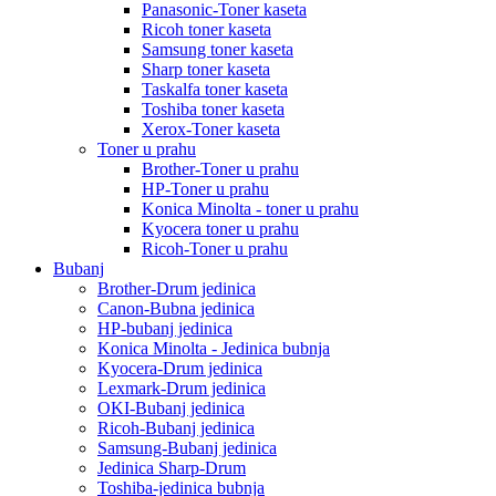
Panasonic-Toner kaseta
Ricoh toner kaseta
Samsung toner kaseta
Sharp toner kaseta
Taskalfa toner kaseta
Toshiba toner kaseta
Xerox-Toner kaseta
Toner u prahu
Brother-Toner u prahu
HP-Toner u prahu
Konica Minolta - toner u prahu
Kyocera toner u prahu
Ricoh-Toner u prahu
Bubanj
Brother-Drum jedinica
Canon-Bubna jedinica
HP-bubanj jedinica
Konica Minolta - Jedinica bubnja
Kyocera-Drum jedinica
Lexmark-Drum jedinica
OKI-Bubanj jedinica
Ricoh-Bubanj jedinica
Samsung-Bubanj jedinica
Jedinica Sharp-Drum
Toshiba-jedinica bubnja