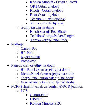
Konica Minolta - Ostali dijelovi
OKI-Ostali dijelovi
Ricoh - Ostali dijelovi
Riso-Ostali dijelovi
Toshiba - Ostali dijelovi
Xerox - Ostali dijelovi
Gornji prst za hvatanje
Ricoh-Gornji-Prst-Birača
Toshiba-Gornji-Picker-Pinger
Xerox-Gornji-Prst-Birača
Podloga
Canon-Pad
HP-Pad
Kyocera-Pad
Ricoh-Pad
Panel/Ekran osjetljiv na dodir
HP-Panel ekran osjetljiv na dodir
Ricoh-Panel ekran osjetljiv na dodir
Sharp-Panel ekran osjetljiv na dodir
Xerox-Panel ekran osjetljiv na dodir
PCR (Primarni valjak za punjenje)/PCR jedinica
PCR
Canon-PRC
HP-PRC
Konica Minolta-PRC