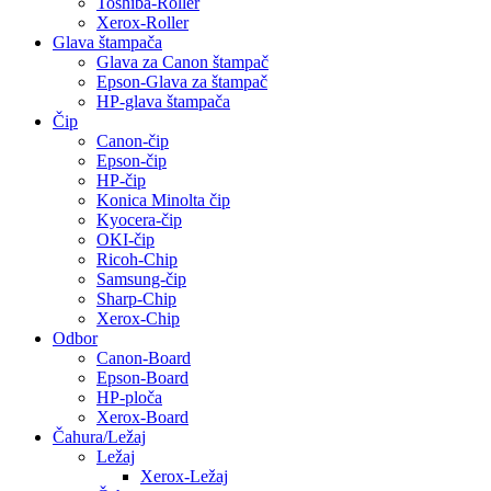
Toshiba-Roller
Xerox-Roller
Glava štampača
Glava za Canon štampač
Epson-Glava za štampač
HP-glava štampača
Čip
Canon-čip
Epson-čip
HP-čip
Konica Minolta čip
Kyocera-čip
OKI-čip
Ricoh-Chip
Samsung-čip
Sharp-Chip
Xerox-Chip
Odbor
Canon-Board
Epson-Board
HP-ploča
Xerox-Board
Čahura/Ležaj
Ležaj
Xerox-Ležaj