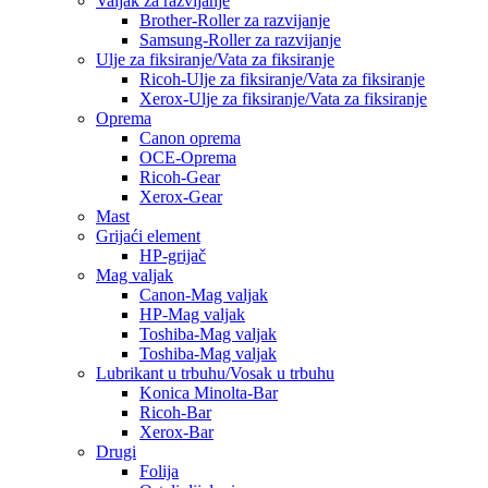
Valjak za razvijanje
Brother-Roller za razvijanje
Samsung-Roller za razvijanje
Ulje za fiksiranje/Vata za fiksiranje
Ricoh-Ulje za fiksiranje/Vata za fiksiranje
Xerox-Ulje za fiksiranje/Vata za fiksiranje
Oprema
Canon oprema
OCE-Oprema
Ricoh-Gear
Xerox-Gear
Mast
Grijaći element
HP-grijač
Mag valjak
Canon-Mag valjak
HP-Mag valjak
Toshiba-Mag valjak
Toshiba-Mag valjak
Lubrikant u trbuhu/Vosak u trbuhu
Konica Minolta-Bar
Ricoh-Bar
Xerox-Bar
Drugi
Folija