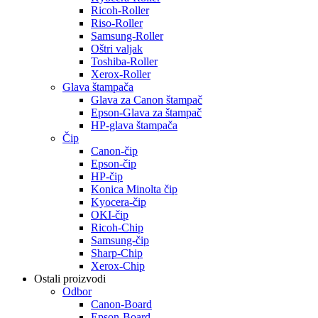
Ricoh-Roller
Riso-Roller
Samsung-Roller
Oštri valjak
Toshiba-Roller
Xerox-Roller
Glava štampača
Glava za Canon štampač
Epson-Glava za štampač
HP-glava štampača
Čip
Canon-čip
Epson-čip
HP-čip
Konica Minolta čip
Kyocera-čip
OKI-čip
Ricoh-Chip
Samsung-čip
Sharp-Chip
Xerox-Chip
Ostali proizvodi
Odbor
Canon-Board
Epson-Board