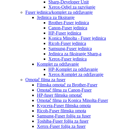
Sharp-Developer Unit
Xerox-Odjel za razvijanje
Fuser jedinica/komplet za održavanje
Jedinica za fiksiranje
Brother-Fuser jedinica
Canon-Fuser jedinica
HP-Fuser jedinica
Konica Minolta - Fuser jedinica
Ricoh-Fuser jedinica
Samsung-Fuser jedinica
Jedinica za fiksiranje Sharp-a
Xerox-Fuser jedinica
Komplet za održavanje
HP-Komplet za održavanje
Xerox-Komplet za održavanje
Omotač filma za fuser
Filmska omotač za Brother-Fuser
Omotač filma za Canon-Fuser
HP-fuser filmska omotač
Omotač filma za Konica Minolta-Fuser
Kyocera-Fuser filmska omota
Ricoh-Fuser filmska omota
Samsung-Fuser folija za fuser
Toshiba-Fuser folija za fuser
Xerox-Fuser folija za fuser