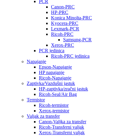
PCR
Canon-PRC
HP-PRC
Konica Minolta-PRC
Kyocera-PRC
Lexmark-PCR
Ricoh-PRC
Samsung-PCR
Xerox-PRC
PCR jedinica
Ricoh-PRC jedinica
Napajanje
Epson-Napajanje
HP napajanje
Ricoh-Napajanje
Zaptivka/Vazdušni jastuk
HP-zaptivka/zračni jastuk
Ricoh-Seal/Air Bag
Termistor
Ricoh-termistor
Xerox-termistor
Valjak za transfer
Canon-Valjka za transfer
Ricoh-Transferni valjak
Xerox-Transferni valjak