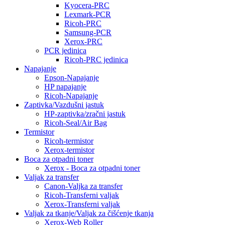
Kyocera-PRC
Lexmark-PCR
Ricoh-PRC
Samsung-PCR
Xerox-PRC
PCR jedinica
Ricoh-PRC jedinica
Napajanje
Epson-Napajanje
HP napajanje
Ricoh-Napajanje
Zaptivka/Vazdušni jastuk
HP-zaptivka/zračni jastuk
Ricoh-Seal/Air Bag
Termistor
Ricoh-termistor
Xerox-termistor
Boca za otpadni toner
Xerox - Boca za otpadni toner
Valjak za transfer
Canon-Valjka za transfer
Ricoh-Transferni valjak
Xerox-Transferni valjak
Valjak za tkanje/Valjak za čišćenje tkanja
Xerox-Web Roller