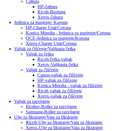
Čahura
HP-čahura
Ricoh-Bushing
Xerox-čahura
Jedinica za punjenje/ Korona
HP-Charge Unit/Corona
Konica Minolta - Jedinica za punjenje/Corona
OCE-Jedinica za punjenje/Korona
Xerox-Charge Unit/Corona
Valjak za čišćenje/Valjkasta četka
Valjak za četku
Ricoh-četka-valjak
Xerox-Valjkasta četka
Valjak za čišćenje
Canon-valjak za čišćenje
HP-valjak za čišćenje
Konica Minolta - valjak za čišćenje
Ricoh valjak za čišćenje
Xerox-valjak za čišćenje
Valjak za razvijanje
Brother-Roller za razvijanje
Samsung-Roller za razvijanje
Ulje za fiksiranje/Vata za fiksiranje
Ricoh-Ulje za fiksiranje/Vata za fiksiranje
Xerox-Ulje za fiksiranje/Vata za fiksiranje