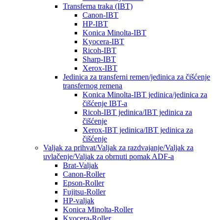
Transferna traka (IBT)
Canon-IBT
HP-IBT
Konica Minolta-IBT
Kyocera-IBT
Ricoh-IBT
Sharp-IBT
Xerox-IBT
Jedinica za transferni remen/jedinica za čišćenje
transfernog remena
Konica Minolta-IBT jedinica/jedinica za
čišćenje IBT-a
Ricoh-IBT jedinica/IBT jedinica za
čišćenje
Xerox-IBT jedinica/IBT jedinica za
čišćenje
Valjak za prihvat/Valjak za razdvajanje/Valjak za
uvlačenje/Valjak za obrnuti pomak ADF-a
Brat-Valjak
Canon-Roller
Epson-Roller
Fujitsu-Roller
HP-valjak
Konica Minolta-Roller
Kyocera-Roller