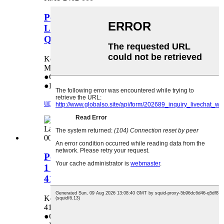
Podloga za odvajanje ladice 1 za HP
LaserJet 5200 M5025mfp M5035mfp
Q7829-67927 RM1-2462-000
Koristi se u: HP LaserJet 5200 M5025mfp
M5035mfp Q7829-67927 RM1-2462-000
●Original
●Direktna prodaja iz fabrike
upit
detalj
Podloga za odvajanje papira u kaseti
1 za HP Laserjet 4000 4050 4100
4101mfp RG5-5281-000
Koristi se u: HP Laserjet 4000 4050 4100
4101mfp RG5-5281-000
●Original