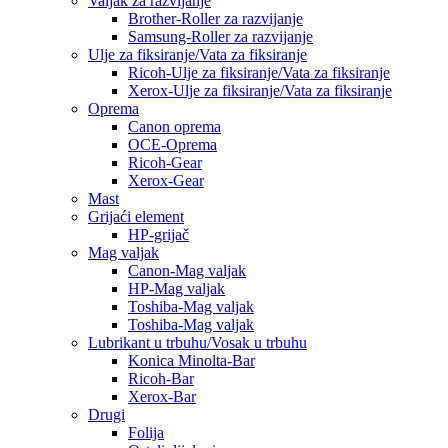
Valjak za razvijanje
Brother-Roller za razvijanje
Samsung-Roller za razvijanje
Ulje za fiksiranje/Vata za fiksiranje
Ricoh-Ulje za fiksiranje/Vata za fiksiranje
Xerox-Ulje za fiksiranje/Vata za fiksiranje
Oprema
Canon oprema
OCE-Oprema
Ricoh-Gear
Xerox-Gear
Mast
Grijaći element
HP-grijač
Mag valjak
Canon-Mag valjak
HP-Mag valjak
Toshiba-Mag valjak
Toshiba-Mag valjak
Lubrikant u trbuhu/Vosak u trbuhu
Konica Minolta-Bar
Ricoh-Bar
Xerox-Bar
Drugi
Folija