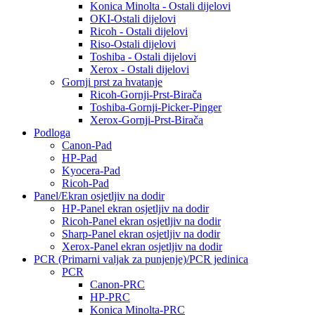
Konica Minolta - Ostali dijelovi
OKI-Ostali dijelovi
Ricoh - Ostali dijelovi
Riso-Ostali dijelovi
Toshiba - Ostali dijelovi
Xerox - Ostali dijelovi
Gornji prst za hvatanje
Ricoh-Gornji-Prst-Birača
Toshiba-Gornji-Picker-Pinger
Xerox-Gornji-Prst-Birača
Podloga
Canon-Pad
HP-Pad
Kyocera-Pad
Ricoh-Pad
Panel/Ekran osjetljiv na dodir
HP-Panel ekran osjetljiv na dodir
Ricoh-Panel ekran osjetljiv na dodir
Sharp-Panel ekran osjetljiv na dodir
Xerox-Panel ekran osjetljiv na dodir
PCR (Primarni valjak za punjenje)/PCR jedinica
PCR
Canon-PRC
HP-PRC
Konica Minolta-PRC