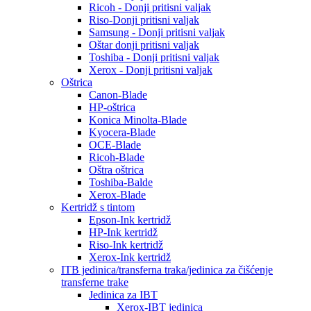
Ricoh - Donji pritisni valjak
Riso-Donji pritisni valjak
Samsung - Donji pritisni valjak
Oštar donji pritisni valjak
Toshiba - Donji pritisni valjak
Xerox - Donji pritisni valjak
Oštrica
Canon-Blade
HP-oštrica
Konica Minolta-Blade
Kyocera-Blade
OCE-Blade
Ricoh-Blade
Oštra oštrica
Toshiba-Balde
Xerox-Blade
Kertridž s tintom
Epson-Ink kertridž
HP-Ink kertridž
Riso-Ink kertridž
Xerox-Ink kertridž
ITB jedinica/transferna traka/jedinica za čišćenje
transferne trake
Jedinica za IBT
Xerox-IBT jedinica