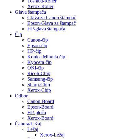
Toshiba-Roller
Xerox-Roller
Glava štampača
Glava za Canon štampač
Epson-Glava za štampač
HP-glava štampača
Čip
Canon-čip
Epson-čip
HP-čip
Konica Minolta čip
Kyocera-čip
OKI-čip
Ricoh-Chip
Samsung-čip
Sharp-Chip
Xerox-Chip
Odbor
Canon-Board
Epson-Board
HP-ploča
Xerox-Board
Čahura/Ležaj
Ležaj
Xerox-Ležaj