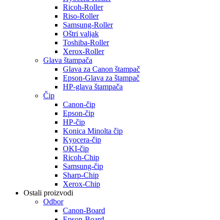
Ricoh-Roller
Riso-Roller
Samsung-Roller
Oštri valjak
Toshiba-Roller
Xerox-Roller
Glava štampača
Glava za Canon štampač
Epson-Glava za štampač
HP-glava štampača
Čip
Canon-čip
Epson-čip
HP-čip
Konica Minolta čip
Kyocera-čip
OKI-čip
Ricoh-Chip
Samsung-čip
Sharp-Chip
Xerox-Chip
Ostali proizvodi
Odbor
Canon-Board
Epson-Board