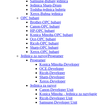
Samsung-Bubanj jedinica
Jedinica Sharp-Drum
Toshiba-jedinica bubnja
Xerox-Bubna jedinica
OPC bubanj
Brother-OPC bubanj
Canon-OPC bubanj
HP-OPC bubanj
Konica Minolta-OPC bubanj
Oce-OPC bubanj
Ricoh-OPC bubanj
Sharp-OPC bubanj
Xerox-OPC bubanj
Jedinica za razvoj/Programer
Programer
Konica Minolta-Developer
OCE-Developer
Ricoh-Developer
Sharp-Developer
Xerox-Developer
Jedinica za razvoj
Canon-Developer Unit
Konica Minolta - Jedinica za razvijanje
Ricoh-Developer Unit
Samsung-Developer Unit