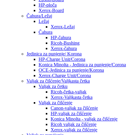
HP-ploča
Xerox-Board
Čahura/Ležaj
Ležaj
Xerox-Ležaj
Čahura
HP-čahura
Ricoh-Bushing
Xerox-čahura
Jedinica za punjenje/ Korona
HP-Charge Unit/Corona
Konica Minolta - Jedinica za punjenje/Corona
OCE-Jedinica za punjenje/Korona
Xerox-Charge Unit/Corona
Valjak za čišćenje/Valjkasta četka
Valjak za četku
Ricoh-četka-valjak
Xerox-Valjkasta četka
Valjak za čišćenje
Canon-valjak za čišćenje
HP-valjak za čišćenje
Konica Minolta - valjak za čišćenje
Ricoh valjak za čišćenje
Xerox-valjak za čišćenje