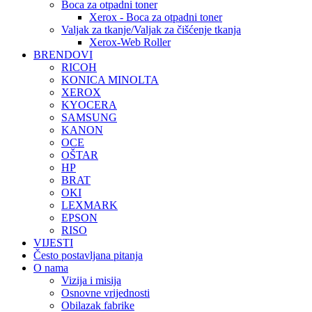
Boca za otpadni toner
Xerox - Boca za otpadni toner
Valjak za tkanje/Valjak za čišćenje tkanja
Xerox-Web Roller
BRENDOVI
RICOH
KONICA MINOLTA
XEROX
KYOCERA
SAMSUNG
KANON
OCE
OŠTAR
HP
BRAT
OKI
LEXMARK
EPSON
RISO
VIJESTI
Često postavljana pitanja
O nama
Vizija i misija
Osnovne vrijednosti
Obilazak fabrike