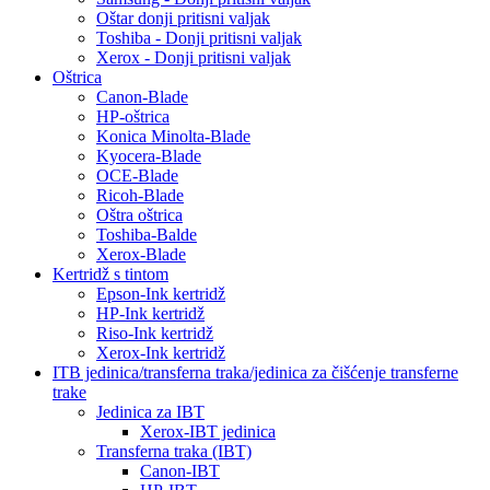
Oštar donji pritisni valjak
Toshiba - Donji pritisni valjak
Xerox - Donji pritisni valjak
Oštrica
Canon-Blade
HP-oštrica
Konica Minolta-Blade
Kyocera-Blade
OCE-Blade
Ricoh-Blade
Oštra oštrica
Toshiba-Balde
Xerox-Blade
Kertridž s tintom
Epson-Ink kertridž
HP-Ink kertridž
Riso-Ink kertridž
Xerox-Ink kertridž
ITB jedinica/transferna traka/jedinica za čišćenje transferne
trake
Jedinica za IBT
Xerox-IBT jedinica
Transferna traka (IBT)
Canon-IBT