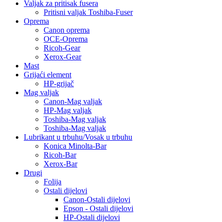
Valjak za pritisak fusera
Pritisni valjak Toshiba-Fuser
Oprema
Canon oprema
OCE-Oprema
Ricoh-Gear
Xerox-Gear
Mast
Grijaći element
HP-grijač
Mag valjak
Canon-Mag valjak
HP-Mag valjak
Toshiba-Mag valjak
Toshiba-Mag valjak
Lubrikant u trbuhu/Vosak u trbuhu
Konica Minolta-Bar
Ricoh-Bar
Xerox-Bar
Drugi
Folija
Ostali dijelovi
Canon-Ostali dijelovi
Epson - Ostali dijelovi
HP-Ostali dijelovi