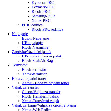
Kyocera-PRC
Lexmark-PCR
Ricoh-PRC
Samsung-PCR
Xerox-PRC
PCR jedinica
Ricoh-PRC jedinica
Napajanje
Epson-Napajanje
HP napajanje
Ricoh-Napajanje
Zaptivka/Vazdušni jastuk
HP-zaptivka/zračni jastuk
Ricoh-Seal/Air Bag
Termistor
Ricoh-termistor
Xerox-termistor
Boca za otpadni toner
Xerox - Boca za otpadni toner
Valjak za transfer
Canon-Valjka za transfer
Ricoh-Transferni valjak
Xerox-Transferni valjak
Valjak za tkanje/Valjak za čišćenje tkanja
Xerox-Web Roller