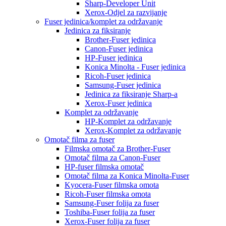
Sharp-Developer Unit
Xerox-Odjel za razvijanje
Fuser jedinica/komplet za održavanje
Jedinica za fiksiranje
Brother-Fuser jedinica
Canon-Fuser jedinica
HP-Fuser jedinica
Konica Minolta - Fuser jedinica
Ricoh-Fuser jedinica
Samsung-Fuser jedinica
Jedinica za fiksiranje Sharp-a
Xerox-Fuser jedinica
Komplet za održavanje
HP-Komplet za održavanje
Xerox-Komplet za održavanje
Omotač filma za fuser
Filmska omotač za Brother-Fuser
Omotač filma za Canon-Fuser
HP-fuser filmska omotač
Omotač filma za Konica Minolta-Fuser
Kyocera-Fuser filmska omota
Ricoh-Fuser filmska omota
Samsung-Fuser folija za fuser
Toshiba-Fuser folija za fuser
Xerox-Fuser folija za fuser