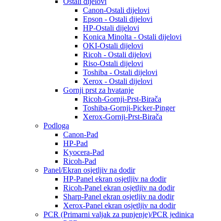
Ostali dijelovi
Canon-Ostali dijelovi
Epson - Ostali dijelovi
HP-Ostali dijelovi
Konica Minolta - Ostali dijelovi
OKI-Ostali dijelovi
Ricoh - Ostali dijelovi
Riso-Ostali dijelovi
Toshiba - Ostali dijelovi
Xerox - Ostali dijelovi
Gornji prst za hvatanje
Ricoh-Gornji-Prst-Birača
Toshiba-Gornji-Picker-Pinger
Xerox-Gornji-Prst-Birača
Podloga
Canon-Pad
HP-Pad
Kyocera-Pad
Ricoh-Pad
Panel/Ekran osjetljiv na dodir
HP-Panel ekran osjetljiv na dodir
Ricoh-Panel ekran osjetljiv na dodir
Sharp-Panel ekran osjetljiv na dodir
Xerox-Panel ekran osjetljiv na dodir
PCR (Primarni valjak za punjenje)/PCR jedinica