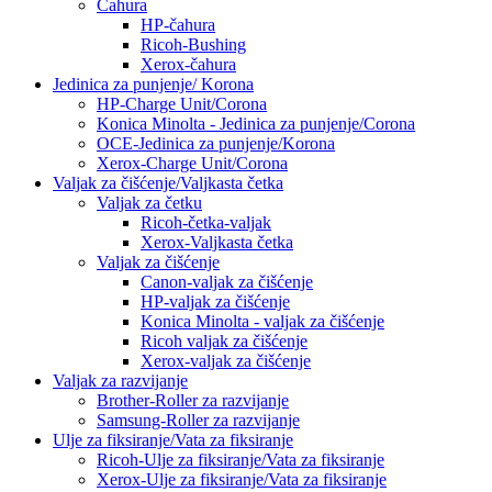
Čahura
HP-čahura
Ricoh-Bushing
Xerox-čahura
Jedinica za punjenje/ Korona
HP-Charge Unit/Corona
Konica Minolta - Jedinica za punjenje/Corona
OCE-Jedinica za punjenje/Korona
Xerox-Charge Unit/Corona
Valjak za čišćenje/Valjkasta četka
Valjak za četku
Ricoh-četka-valjak
Xerox-Valjkasta četka
Valjak za čišćenje
Canon-valjak za čišćenje
HP-valjak za čišćenje
Konica Minolta - valjak za čišćenje
Ricoh valjak za čišćenje
Xerox-valjak za čišćenje
Valjak za razvijanje
Brother-Roller za razvijanje
Samsung-Roller za razvijanje
Ulje za fiksiranje/Vata za fiksiranje
Ricoh-Ulje za fiksiranje/Vata za fiksiranje
Xerox-Ulje za fiksiranje/Vata za fiksiranje