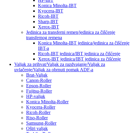
HP-IBT
Konica Minolta-IBT
Kyocera-IBT
Ricoh-IBT
Sharp-IBT
Xerox-IBT
Jedinica za transferni remen/jedinica za čišćenje
transfernog remena
Konica Minolta-IBT jedinica/jedinica za čišćenje
IBT-a
Ricoh-IBT jedinica/IBT jedinica za čišćenje
Xerox-IBT jedinica/IBT jedinica za čišćenje
Valjak za prihvat/Valjak za razdvajanje/Valjak za
uvlačenje/Valjak za obrnuti pomak ADF-a
Brat-Valjak
Canon-Roller
Epson-Roller
Fujitsu-Roller
HP-valjak
Konica Minolta-Roller
Kyocera-Roller
Ricoh-Roller
Riso-Roller
Samsung-Roller
Oštri valjak