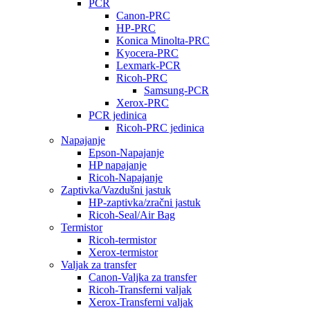
PCR
Canon-PRC
HP-PRC
Konica Minolta-PRC
Kyocera-PRC
Lexmark-PCR
Ricoh-PRC
Samsung-PCR
Xerox-PRC
PCR jedinica
Ricoh-PRC jedinica
Napajanje
Epson-Napajanje
HP napajanje
Ricoh-Napajanje
Zaptivka/Vazdušni jastuk
HP-zaptivka/zračni jastuk
Ricoh-Seal/Air Bag
Termistor
Ricoh-termistor
Xerox-termistor
Valjak za transfer
Canon-Valjka za transfer
Ricoh-Transferni valjak
Xerox-Transferni valjak