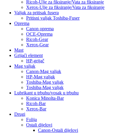
Ricoh-Ulje za fiksiranje/Vata za fiksiranje
Xerox-Ulje za fiksiranje/Vata za fiksiranje
Valjak za pritisak fusera
Pritisni valjak Toshiba-Fuser
Oprema
Canon oprema
OCE-Oprema
Ricoh-Gear
Xerox-Gear
Mast
Grijaći element
HP-grijač
Mag valjak
Canon-Mag valjak
HP-Mag valjak
Toshiba-Mag valjak
Toshiba-Mag valjak
Lubrikant u trbuhu/vosak u trbuhu
Konica Minolta-Bar
Ricoh-Bar
Xerox-Bar
Drugi
Folija
Ostali dijelovi
Canon-Ostali dijelovi