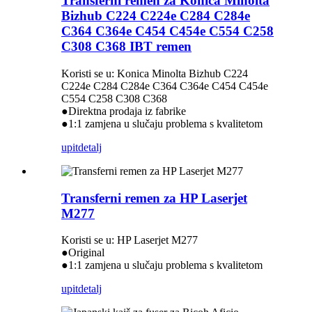
Transferni remen za Konica Minolta
Bizhub C224 C224e C284 C284e
C364 C364e C454 C454e C554 C258
C308 C368 IBT remen
Koristi se u: Konica Minolta Bizhub C224
C224e C284 C284e C364 C364e C454 C454e
C554 C258 C308 C368
●Direktna prodaja iz fabrike
●1:1 zamjena u slučaju problema s kvalitetom
upit
detalj
Transferni remen za HP Laserjet
M277
Koristi se u: HP Laserjet M277
●Original
●1:1 zamjena u slučaju problema s kvalitetom
upit
detalj