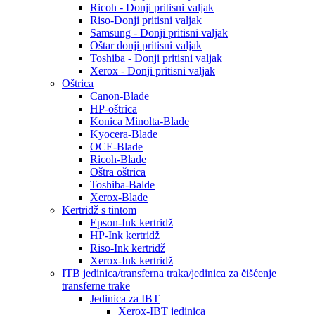
Ricoh - Donji pritisni valjak
Riso-Donji pritisni valjak
Samsung - Donji pritisni valjak
Oštar donji pritisni valjak
Toshiba - Donji pritisni valjak
Xerox - Donji pritisni valjak
Oštrica
Canon-Blade
HP-oštrica
Konica Minolta-Blade
Kyocera-Blade
OCE-Blade
Ricoh-Blade
Oštra oštrica
Toshiba-Balde
Xerox-Blade
Kertridž s tintom
Epson-Ink kertridž
HP-Ink kertridž
Riso-Ink kertridž
Xerox-Ink kertridž
ITB jedinica/transferna traka/jedinica za čišćenje
transferne trake
Jedinica za IBT
Xerox-IBT jedinica