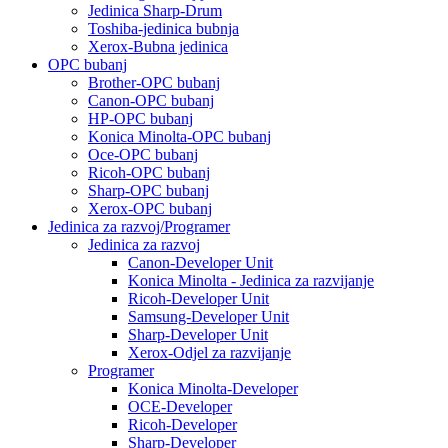
Jedinica Sharp-Drum
Toshiba-jedinica bubnja
Xerox-Bubna jedinica
OPC bubanj
Brother-OPC bubanj
Canon-OPC bubanj
HP-OPC bubanj
Konica Minolta-OPC bubanj
Oce-OPC bubanj
Ricoh-OPC bubanj
Sharp-OPC bubanj
Xerox-OPC bubanj
Jedinica za razvoj/Programer
Jedinica za razvoj
Canon-Developer Unit
Konica Minolta - Jedinica za razvijanje
Ricoh-Developer Unit
Samsung-Developer Unit
Sharp-Developer Unit
Xerox-Odjel za razvijanje
Programer
Konica Minolta-Developer
OCE-Developer
Ricoh-Developer
Sharp-Developer