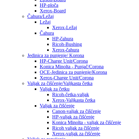
HP-ploča
Xerox-Board
Čahura/Ležaj
Ležaj
Xerox-Ležaj
Čahura
HP-čahura
Ricoh-Bushing
Xerox-čahura
Jedinica za punjenje/ Korona
HP-Charge Unit/Corona
Konica Minolta - Punjač/Corona
OCE-Jedinica za punjenje/Korona
Xerox-Charge Unit/Corona
Valjak za čišćenje/Valjkasta četka
Valjak za četku
Ricoh-četka-valjak
Xerox-Valjkasta četka
Valjak za čišćenje
Canon-valjak za čišćenje
HP-valjak za čišćenje
Konica Minolta - valjak za čišćenje
Ricoh valjak za čišćenje
Xerox-valjak za čišćenje