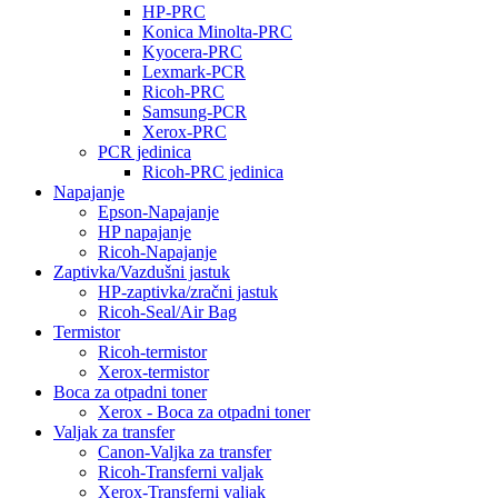
HP-PRC
Konica Minolta-PRC
Kyocera-PRC
Lexmark-PCR
Ricoh-PRC
Samsung-PCR
Xerox-PRC
PCR jedinica
Ricoh-PRC jedinica
Napajanje
Epson-Napajanje
HP napajanje
Ricoh-Napajanje
Zaptivka/Vazdušni jastuk
HP-zaptivka/zračni jastuk
Ricoh-Seal/Air Bag
Termistor
Ricoh-termistor
Xerox-termistor
Boca za otpadni toner
Xerox - Boca za otpadni toner
Valjak za transfer
Canon-Valjka za transfer
Ricoh-Transferni valjak
Xerox-Transferni valjak