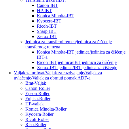
Transferna traka (IBT)
Canon-IBT
HP-IBT
Konica Minolta-IBT
Kyocera-IBT
Ricoh-IBT
Sharp-IBT
Xerox-IBT
Jedinica za transferni remen/jedinica za čišćenje
transfernog remena
Konica Minolta-IBT jedinica/jedinica za čišćenje
IBT-a
Ricoh-IBT jedinica/IBT jedinica za čišćenje
Xerox-IBT jedinica/IBT jedinica za čišćenje
Valjak za prihvat/Valjak za razdvajanje/Valjak za
uvlačenje/Valjak za obrnuti pomak ADF-a
Brat-Valjak
Canon-Roller
Epson-Roller
Fujitsu-Roller
HP-valjak
Konica Minolta-Roller
Kyocera-Roller
Ricoh-Roller
Riso-Roller