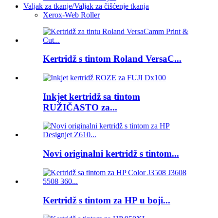
Valjak za tkanje/Valjak za čišćenje tkanja
Xerox-Web Roller
Kertridž s tintom Roland VersaC...
Inkjet kertridž sa tintom
RUŽIČASTO za...
Novi originalni kertridž s tintom...
Kertridž s tintom za HP u boji...