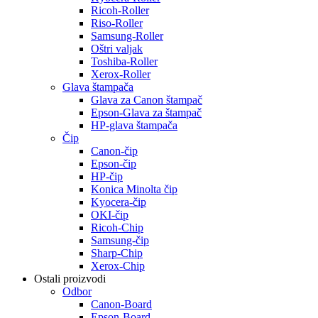
Ricoh-Roller
Riso-Roller
Samsung-Roller
Oštri valjak
Toshiba-Roller
Xerox-Roller
Glava štampača
Glava za Canon štampač
Epson-Glava za štampač
HP-glava štampača
Čip
Canon-čip
Epson-čip
HP-čip
Konica Minolta čip
Kyocera-čip
OKI-čip
Ricoh-Chip
Samsung-čip
Sharp-Chip
Xerox-Chip
Ostali proizvodi
Odbor
Canon-Board
Epson-Board