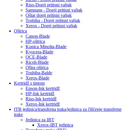
Riso-Donji pritisni valjak
Samsung - Donji pritisni valjak
Oštar donji pritisni valjak
Toshiba - Donji pritisni valjak
Xerox - Donji pritisni valjak
Oštrica
Canon-Blade
HP-oštrica
Konica Minolta-Blade
Kyocera-Blade
OCE-Blade
Ricoh-Blade
Oštra oštrica
Toshiba-Balde
Xerox-Blade
Kertridž s tintom
Epson-Ink kertridž
HP-Ink kertridž
Riso-Ink kertridž
Xerox-Ink kertridž
ITB jedinica/transferna traka/jedinica za čišćenje transferne
trake
Jedinica za IBT
Xerox-IBT jedinica