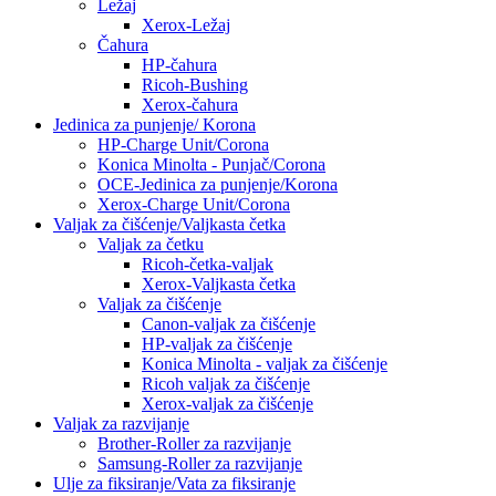
Ležaj
Xerox-Ležaj
Čahura
HP-čahura
Ricoh-Bushing
Xerox-čahura
Jedinica za punjenje/ Korona
HP-Charge Unit/Corona
Konica Minolta - Punjač/Corona
OCE-Jedinica za punjenje/Korona
Xerox-Charge Unit/Corona
Valjak za čišćenje/Valjkasta četka
Valjak za četku
Ricoh-četka-valjak
Xerox-Valjkasta četka
Valjak za čišćenje
Canon-valjak za čišćenje
HP-valjak za čišćenje
Konica Minolta - valjak za čišćenje
Ricoh valjak za čišćenje
Xerox-valjak za čišćenje
Valjak za razvijanje
Brother-Roller za razvijanje
Samsung-Roller za razvijanje
Ulje za fiksiranje/Vata za fiksiranje