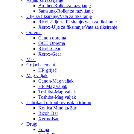
Valjak za razvijanje
Brother-Roller za razvijanje
Samsung-Roller za razvijanje
Ulje za fiksiranje/Vata za fiksiranje
Ricoh-Ulje za fiksiranje/Vata za fiksiranje
Xerox-Ulje za fiksiranje/Vata za fiksiranje
Oprema
Canon oprema
OCE-Oprema
Ricoh-Gear
Xerox-Gear
Mast
Grijaći element
HP-grijač
Mag valjak
Canon-Mag valjak
HP-Mag valjak
Toshiba-Mag valjak
Toshiba-Mag valjak
Lubrikant u trbuhu/vosak u trbuhu
Konica Minolta-Bar
Ricoh-Bar
Xerox-Bar
Drugi
Folija