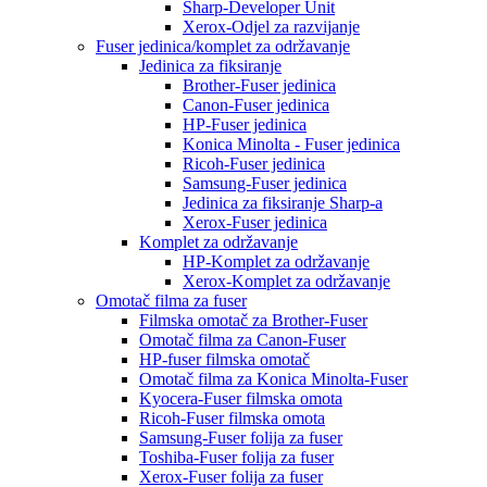
Sharp-Developer Unit
Xerox-Odjel za razvijanje
Fuser jedinica/komplet za održavanje
Jedinica za fiksiranje
Brother-Fuser jedinica
Canon-Fuser jedinica
HP-Fuser jedinica
Konica Minolta - Fuser jedinica
Ricoh-Fuser jedinica
Samsung-Fuser jedinica
Jedinica za fiksiranje Sharp-a
Xerox-Fuser jedinica
Komplet za održavanje
HP-Komplet za održavanje
Xerox-Komplet za održavanje
Omotač filma za fuser
Filmska omotač za Brother-Fuser
Omotač filma za Canon-Fuser
HP-fuser filmska omotač
Omotač filma za Konica Minolta-Fuser
Kyocera-Fuser filmska omota
Ricoh-Fuser filmska omota
Samsung-Fuser folija za fuser
Toshiba-Fuser folija za fuser
Xerox-Fuser folija za fuser