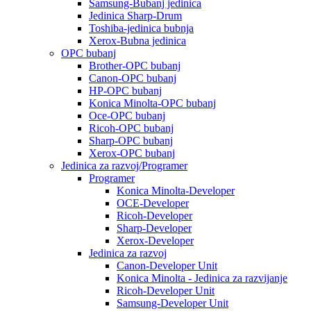
Samsung-Bubanj jedinica
Jedinica Sharp-Drum
Toshiba-jedinica bubnja
Xerox-Bubna jedinica
OPC bubanj
Brother-OPC bubanj
Canon-OPC bubanj
HP-OPC bubanj
Konica Minolta-OPC bubanj
Oce-OPC bubanj
Ricoh-OPC bubanj
Sharp-OPC bubanj
Xerox-OPC bubanj
Jedinica za razvoj/Programer
Programer
Konica Minolta-Developer
OCE-Developer
Ricoh-Developer
Sharp-Developer
Xerox-Developer
Jedinica za razvoj
Canon-Developer Unit
Konica Minolta - Jedinica za razvijanje
Ricoh-Developer Unit
Samsung-Developer Unit