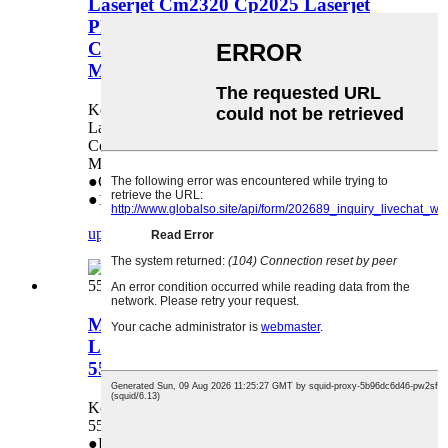
Laserjet Cm2320 Cp2025 Laserjet
PRO 400 Color M451 M475 Canon
Color Imageclass Lbp7200 Lbp7660
Mf8350 Mf8380 Mf8580
Koristi se u: HP Color Laserjet CM2320 CP2025
Laserjet PRO 400 Color M451 M475 Canon
Color Imageclass Lbp7200 Lbp7660 Mf8350
Mf8380 Mf8580
●Garancija kvalitete: 18 mjeseci
●1:1 zamjena u slučaju problema s kvalitetom
upit
detalj
Međutransferni remen HP Color
Laserjet 5500 5550 5500dn 5500dtn
5550dn 5500dtn 5500n
Koristi se u: HP Color Laserjet 5500 5550
5500dn 5500dtn 5550dn 5500dtn 5500n
●Dug vijek trajanja