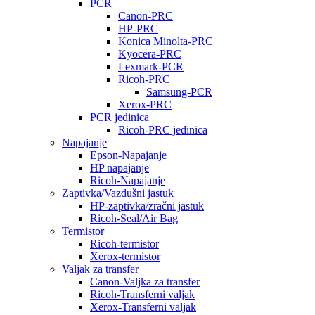
PCR
Canon-PRC
HP-PRC
Konica Minolta-PRC
Kyocera-PRC
Lexmark-PCR
Ricoh-PRC
Samsung-PCR
Xerox-PRC
PCR jedinica
Ricoh-PRC jedinica
Napajanje
Epson-Napajanje
HP napajanje
Ricoh-Napajanje
Zaptivka/Vazdušni jastuk
HP-zaptivka/zračni jastuk
Ricoh-Seal/Air Bag
Termistor
Ricoh-termistor
Xerox-termistor
Valjak za transfer
Canon-Valjka za transfer
Ricoh-Transferni valjak
Xerox-Transferni valjak