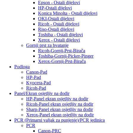
Epson - Ostali dijelovi
HP-Ostali dijelovi
Konica Minolta - Ostali dijelovi
OKI-Ostali dijelovi
Ricoh - Ostali dijelovi
Riso-Ostali dijelovi
Toshiba - Ostali dijelovi
Xerox - Ostali dijelovi
Gornji prst za hvatanje
Ricoh-Gornji-Prst-Birača
Toshiba-Gornji-Picker-Pinger
Xerox-Gornji-Prst-Birača
Podloga
Canon-Pad
HP-Pad
Kyocera-Pad
Ricoh-Pad
Panel/Ekran osjetljiv na dodir
HP-Panel ekran osjetljiv na dodir
Ricoh-Panel ekran osjetljiv na dodir
Sharp-Panel ekran osjetljiv na dodir
Xerox-Panel ekran osjetljiv na dodir
PCR (Primarni valjak za punjenje)/PCR jedinica
PCR
Canon-PRC