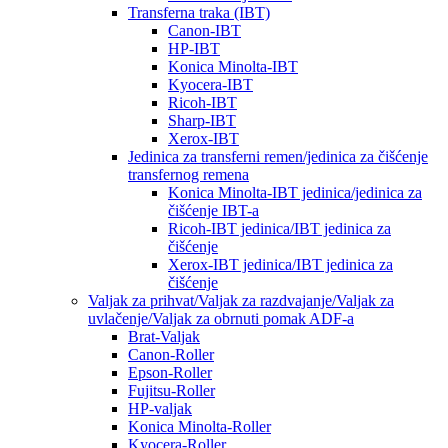
Transferna traka (IBT)
Canon-IBT
HP-IBT
Konica Minolta-IBT
Kyocera-IBT
Ricoh-IBT
Sharp-IBT
Xerox-IBT
Jedinica za transferni remen/jedinica za čišćenje
transfernog remena
Konica Minolta-IBT jedinica/jedinica za
čišćenje IBT-a
Ricoh-IBT jedinica/IBT jedinica za
čišćenje
Xerox-IBT jedinica/IBT jedinica za
čišćenje
Valjak za prihvat/Valjak za razdvajanje/Valjak za
uvlačenje/Valjak za obrnuti pomak ADF-a
Brat-Valjak
Canon-Roller
Epson-Roller
Fujitsu-Roller
HP-valjak
Konica Minolta-Roller
Kyocera-Roller