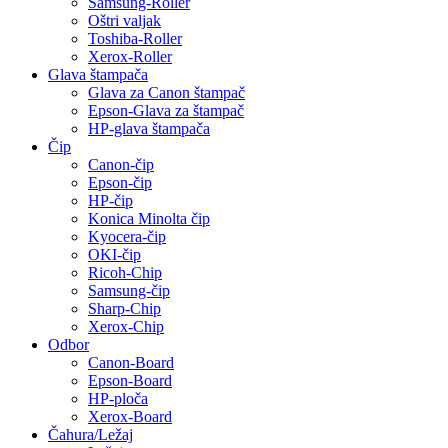
Samsung-Roller
Oštri valjak
Toshiba-Roller
Xerox-Roller
Glava štampača
Glava za Canon štampač
Epson-Glava za štampač
HP-glava štampača
Čip
Canon-čip
Epson-čip
HP-čip
Konica Minolta čip
Kyocera-čip
OKI-čip
Ricoh-Chip
Samsung-čip
Sharp-Chip
Xerox-Chip
Odbor
Canon-Board
Epson-Board
HP-ploča
Xerox-Board
Čahura/Ležaj