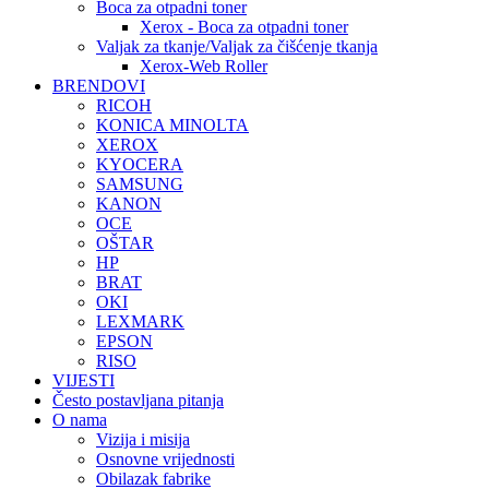
Boca za otpadni toner
Xerox - Boca za otpadni toner
Valjak za tkanje/Valjak za čišćenje tkanja
Xerox-Web Roller
BRENDOVI
RICOH
KONICA MINOLTA
XEROX
KYOCERA
SAMSUNG
KANON
OCE
OŠTAR
HP
BRAT
OKI
LEXMARK
EPSON
RISO
VIJESTI
Često postavljana pitanja
O nama
Vizija i misija
Osnovne vrijednosti
Obilazak fabrike