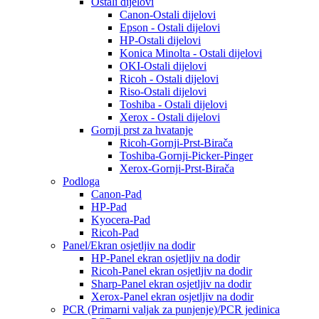
Ostali dijelovi
Canon-Ostali dijelovi
Epson - Ostali dijelovi
HP-Ostali dijelovi
Konica Minolta - Ostali dijelovi
OKI-Ostali dijelovi
Ricoh - Ostali dijelovi
Riso-Ostali dijelovi
Toshiba - Ostali dijelovi
Xerox - Ostali dijelovi
Gornji prst za hvatanje
Ricoh-Gornji-Prst-Birača
Toshiba-Gornji-Picker-Pinger
Xerox-Gornji-Prst-Birača
Podloga
Canon-Pad
HP-Pad
Kyocera-Pad
Ricoh-Pad
Panel/Ekran osjetljiv na dodir
HP-Panel ekran osjetljiv na dodir
Ricoh-Panel ekran osjetljiv na dodir
Sharp-Panel ekran osjetljiv na dodir
Xerox-Panel ekran osjetljiv na dodir
PCR (Primarni valjak za punjenje)/PCR jedinica